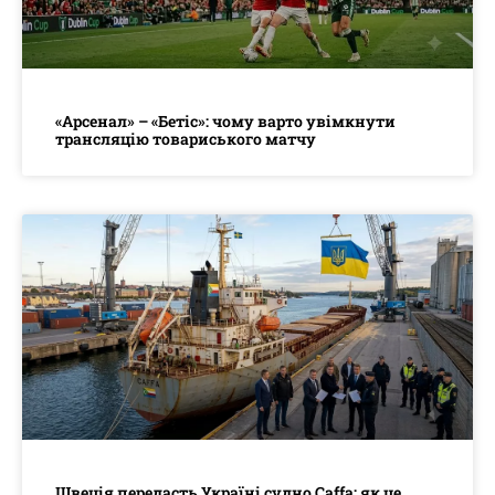
«Арсенал» – «Бетіс»: чому варто увімкнути
трансляцію товариського матчу
Швеція передасть Україні судно Caffa: як це