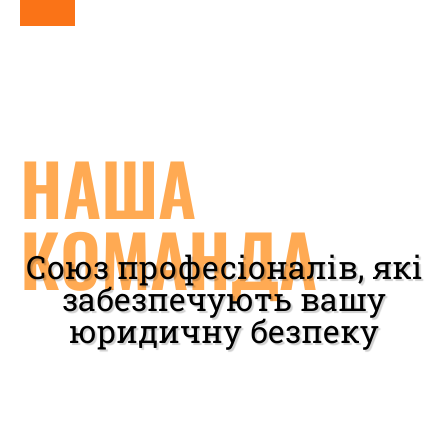
НАША
КОМАНДА
Союз професіоналів, які
забезпечують вашу
юридичну безпеку