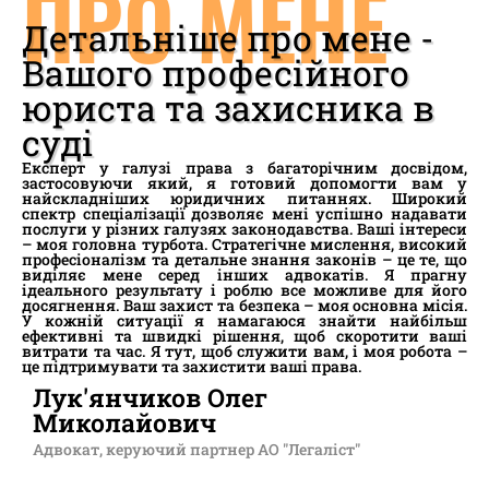
ПРО МЕНЕ
Детальніше про мене -
Вашого професійного
юриста та захисника в
суді
Експерт у галузі права з багаторічним досвідом,
застосовуючи який, я готовий допомогти вам у
найскладніших юридичних питаннях. Широкий
спектр спеціалізації дозволяє мені успішно надавати
послуги у різних галузях законодавства. Ваші інтереси
– моя головна турбота. Стратегічне мислення, високий
професіоналізм та детальне знання законів – це те, що
виділяє мене серед інших адвокатів. Я прагну
ідеального результату і роблю все можливе для його
досягнення. Ваш захист та безпека – моя основна місія.
У кожній ситуації я намагаюся знайти найбільш
ефективні та швидкі рішення, щоб скоротити ваші
витрати та час. Я тут, щоб служити вам, і моя робота –
це підтримувати та захистити ваші права.
Лук'янчиков Олег
Миколайович
Адвокат, керуючий партнер АО "Легаліст"