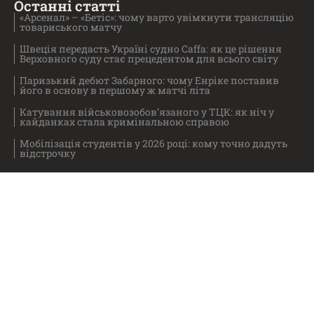
Останні статті
«Арсенал» – «Бетіс»: чому варто увімкнути трансляцію
товариського матчу
Швеція передасть Україні судно Caffa: як це рішення
Верховного суду стає прецедентом для всього світу
Паризький дебют Забарного: чому Енріке поставив
його в основу в першому ж матчі літа
Катування військовозобов’язаного у ТЦК: як ніч у
кайданках стала кримінальною справою
Мобілізація студентів у 2026 році: кому точно дадуть
відстрочку