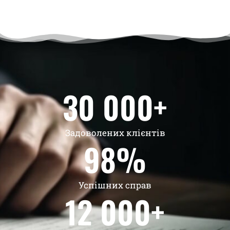
30 000
+
Задоволених клієнтів
98
%
Успішних справ
12 000
+