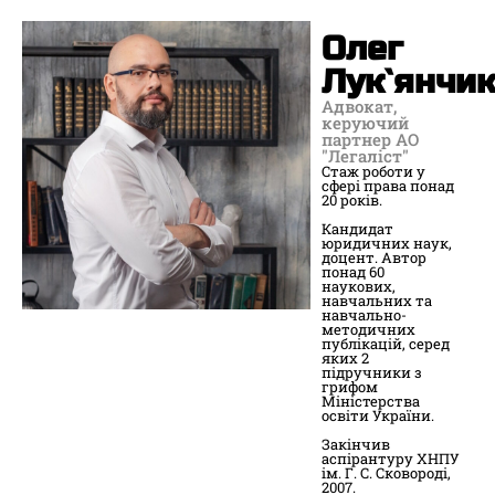
Олег
Лук`янчи
Адвокат,
керуючий
партнер АО
"Легаліст"
Стаж роботи у
сфері права понад
20 років.
Кандидат
юридичних наук,
доцент. Автор
понад 60
наукових,
навчальних та
навчально-
методичних
публікацій, серед
яких 2
підручники з
грифом
Міністерства
освіти України.
Закінчив
аспірантуру ХНПУ
ім. Г. С. Сковороді,
2007.