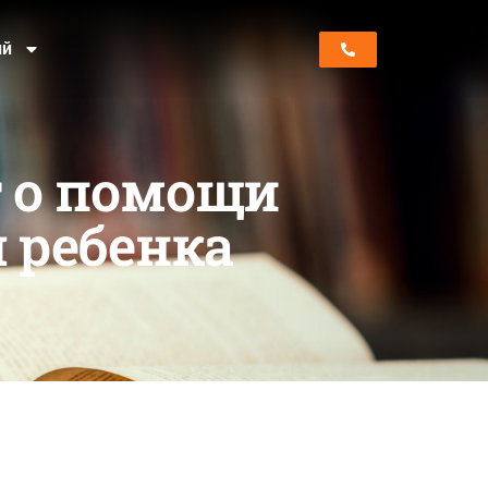
ий
т о помощи
 ребенка