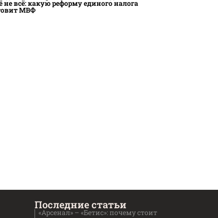
ё не всё: какую реформу единого налога
товит МВФ
Последние статьи
«Арсенал» – «Бетис»: почему стоит