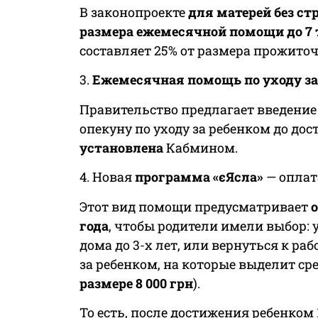
В законопроекте
для матерей без ст
размера ежемесячной помощи до 7 
составляет 25% от размера прожито
3.
Ежемесячная помощь по уходу за 
Правительство предлагает введени
опекуну по уходу за ребенком до дос
установлена
Кабмином.
4. Новая
программа «єЯсла»
— оплата
Этот вид помощи предусматривает
о
года
, чтобы родители имели выбор: 
дома до 3-х лет, или вернуться к ра
за ребенком, на которые выделит сре
размере 8 000 грн
).
То есть, после достижения ребенком 1