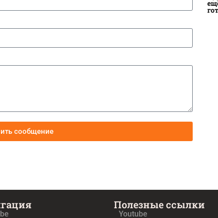
ещ
го
вить сообщение
игация
Полезные ссылки
ube
Youtube