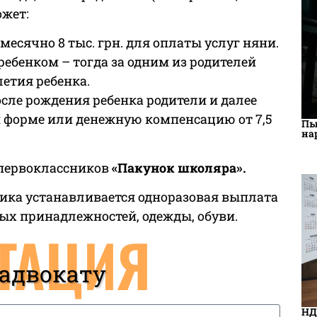
ожет:
месячно 8 тыс. грн. для оплаты услуг няни.
ребенком – тогда за одним из родителей
летия ребенка.
После рождения ребенка родители и далее
й форме или денежную компенсацию от 7,5
Пы
на
 первоклассников
«Пакунок школяра».
ика устанавливается одноразовая выплата
ых принадлежностей, одежды, обуви.
ТАЦИЯ
 адвокату
НД