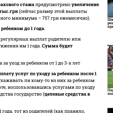
рахового стажа
предусмотрено
увеличение
тыс.грн
(сейчас размер этой выплаты
чного минимума – 757 грн ежемесячно).
Шв
ре
пр
ребенком до 1 года
.
е регулярных выплат родителю или
тижения им 1 года.
Сумма будет
 за уход за ребенком от 1 до 3-х лет
плату услуг по уходу за ребенком после 1
ухаживать ли кому-то из них за ребенком
боте, воспользовавшись услугами по уходу
Па
дства государство (
целевые средства в
по
 года, тот из родителей (как правило,