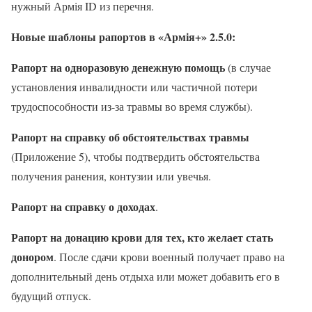
нужный Армія ID из перечня.
Новые шаблоны рапортов в
«
Арм
ія
+
»
2.5.0:
Рапорт на
одноразовую денежную помощь
(в случае
установления инвалидности или частичной потери
трудоспособности из-за травмы во время службы).
Рапорт
на
справк
у
об обстоятельствах травмы
(Приложение 5), чтобы подтвердить обстоятельства
получения ранения, контузии или увечья.
Рапорт
на
справк
у
о доходах
.
Рапорт на донацию крови для тех, кто желает стать
донором
. После сдачи крови военный получает право на
дополнительный день отдыха или может добавить его в
будущий отпуск.