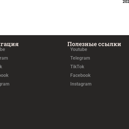
20
игация
Полезные ссылки
ube
Youtube
gram
Telegram
k
TikTok
book
Facebook
agram
Instagram