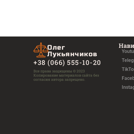
Нав
Олег
Yout
Лукьянчиков
Tele
+38 (066) 555-10-20
TikTo
Все права защищены © 2023
Копирование материалов сайта без
Face
согласия автора запрещено.
Inst