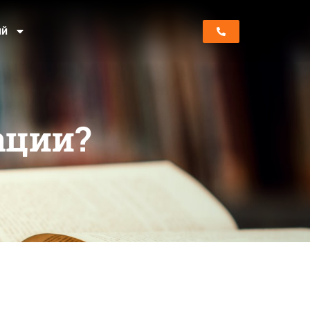
ий
ации?