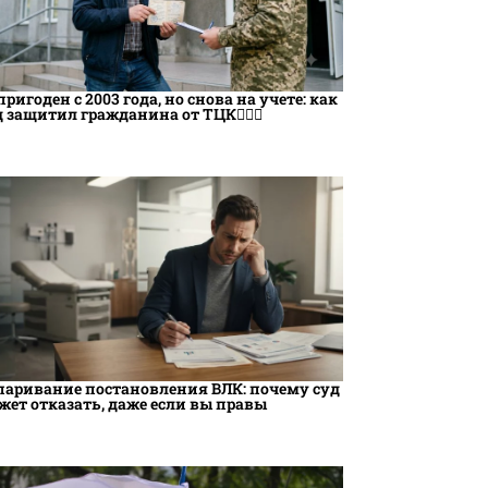
пригоден с 2003 года, но снова на учете: как
д защитил гражданина от ТЦК👨🏻‍⚖️
паривание постановления ВЛК: почему суд
жет отказать, даже если вы правы