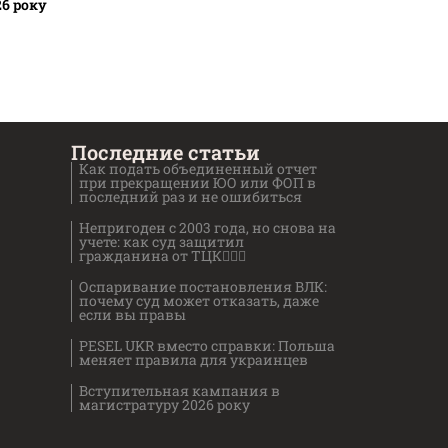
26 року
Последние статьи
Как подать объединенный отчет
при прекращении ЮО или ФОП в
последний раз и не ошибиться
Непригоден с 2003 года, но снова на
учете: как суд защитил
гражданина от ТЦК👨🏻‍⚖️
Оспаривание постановления ВЛК:
почему суд может отказать, даже
если вы правы
PESEL UKR вместо справки: Польша
меняет правила для украинцев
Вступительная кампания в
магистратуру 2026 року