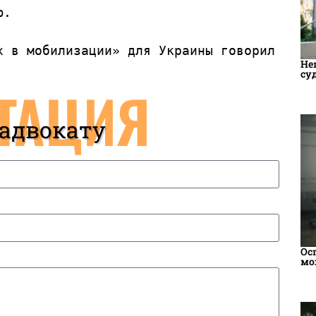
.

 в мобилизации» для Украины говорил 
Не
су
ТАЦИЯ
 адвокату
Ос
мо