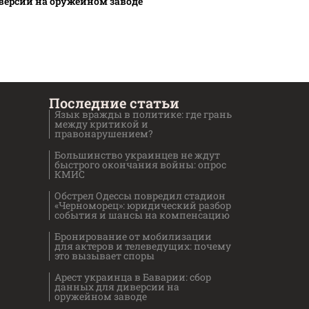
версии на оружейном заводе
Последние статьи
Язык вражды в политике: где грань
между критикой и
правонарушением?
Большинство украинцев не ждут
быстрого окончания войны: опрос
КМИС
Обстрел Одессы повредил стадион
«Черноморец»: юридический разбор
события и шансы на компенсацию
Бронирование от мобилизации
для актеров и телеведущих: почему
это вызывает споры
Арест украинца в Баварии: сбор
данных для диверсии на
оружейном заводе