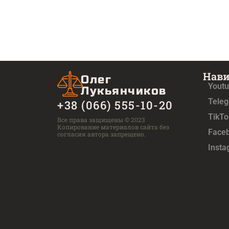
Нав
Олег
Yout
Лукьянчиков
Tele
+38 (066) 555-10-20
TikTo
Все права защищены © 2023
Копирование материалов сайта без
Face
согласия автора запрещено.
Inst