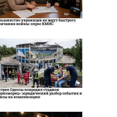
льшинство украинцев не ждут быстрого
ончания войны: опрос КМИС
стрел Одессы повредил стадион
ерноморец»: юридический разбор события и
нсы на компенсацию