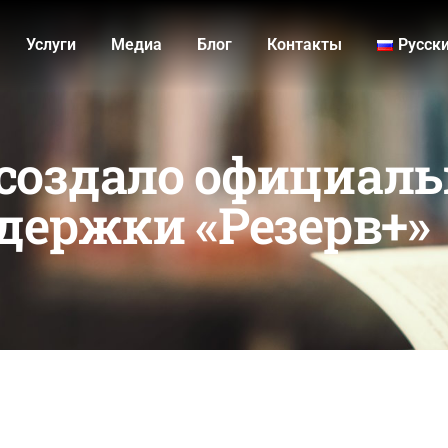
Услуги
Медиа
Блог
Контакты
Русск
создало официал
держки «Резерв+»