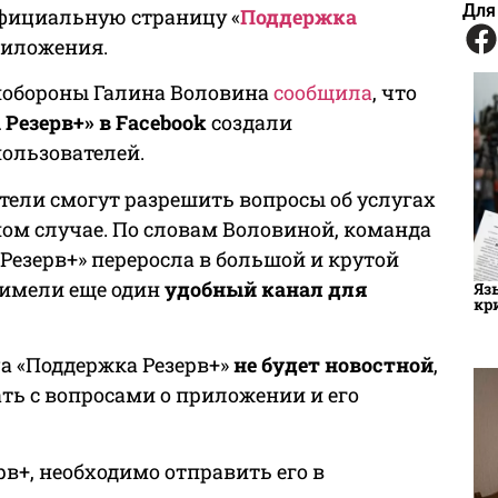
Для
официальную страницу «
Поддержка
риложения.
обороны Галина Воловина
сообщила
, что
Резерв+» в Facebook
создали
ользователей.
ели смогут разрешить вопросы об услугах
ом случае. По словам Воловиной, команда
 Резерв+» переросла в большой и крутой
 имели еще один
удобный канал для
Яз
кр
ца «Поддержка Резерв+»
не будет новостной
,
ать с вопросами о приложении и его
рв+, необходимо отправить его в