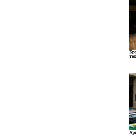
Бр
те
Ар