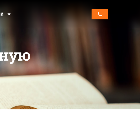
ий
ьную