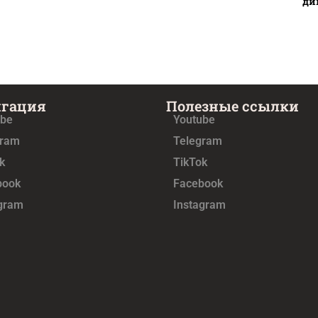
ди
игация
Полезные ссылки
ube
Youtube
gram
Telegram
k
TikTok
book
Facebook
agram
Instagram