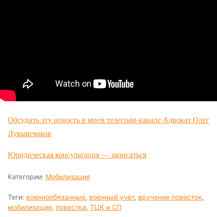
Обсудить эту новость в моем телеграм-канале Адвокат Олег
Лукьянчиков
Юридическая консультация — записаться
Категории:
Мобилизация
Теги:
военнообязанные
,
военный учет
,
вручение повесток
,
мобилизация
,
повестка
,
ТЦК и СП