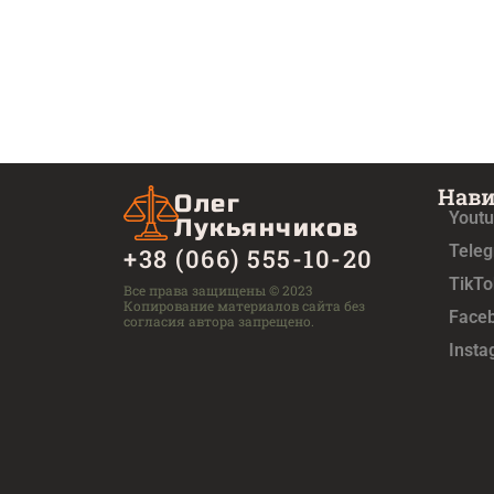
Нав
Олег
Yout
Лукьянчиков
Tele
+38 (066) 555-10-20
TikTo
Все права защищены © 2023
Копирование материалов сайта без
Face
согласия автора запрещено.
Inst