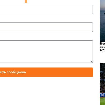
Не
за
мо
вить сообщение