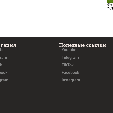
Фу
в 
игация
Полезные ссылки
ube
Youtube
gram
Telegram
k
TikTok
book
Facebook
agram
Instagram