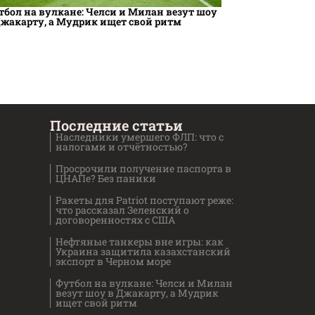
тбол на вулкане: Челси и Милан везут шоу
Джакарту, а Мудрик ищет свой ритм
Последние статьи
Наследники умершего ФЛП: что с
налогами и отчётностью?
Просрочили получение паспорта в
ЦНАПе? Без паники
Ракеты для Patriot поступают реже:
что рассказал Зеленский о
договоренностях с США
Нефтяные танкеры вне игры: как
Украина защитила казахстанский
экспорт в Черном море
Футбол на вулкане: Челси и Милан
везут шоу в Джакарту, а Мудрик
ищет свой ритм