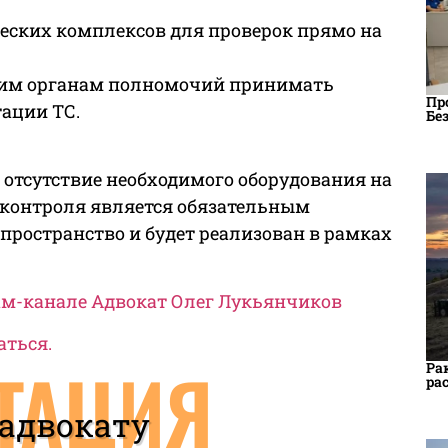
еских комплексов для проверок прямо на
им органам полномочий принимать
Пр
ации ТС.
Бе
 отсутствие необходимого оборудования на
 контроля является обязательным
пространство и будет реализован в рамках
рам-канале Адвокат Олег Лукьянчиков
аться.
ТАЦИЯ
Ра
ра
 адвокату