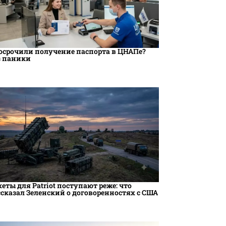
осрочили получение паспорта в ЦНАПе?
з паники
кеты для Patriot поступают реже: что
ссказал Зеленский о договоренностях с США