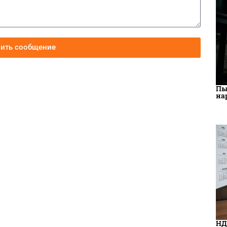
вить сообщение
Пы
на
НД