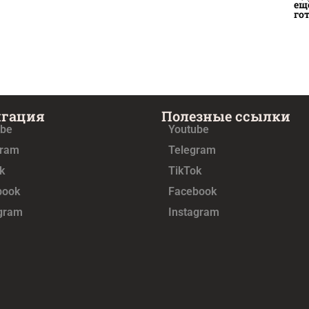
ещ
го
игация
Полезные ссылки
ube
Youtube
gram
Telegram
k
TikTok
book
Facebook
agram
Instagram