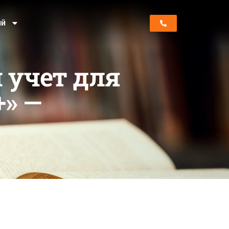
ий
 учет для
+» —