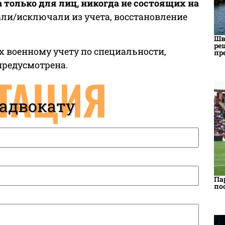
 только для лиц, никогда не состоящих на
мали/исключали из учета, восстановление
Шв
ре
 военному учету по специальности,
пр
предусмотрена.
ТАЦИЯ
 адвокату
Па
по