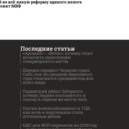
ё не всё: какую реформу единого налога
товит МВФ
Последние статьи
«Арсенал» – «Бетис»: почему стоит
включить трансляцию
товарищеского матча
Швеция передаст Украине судно
Caffa: как это решение Верховного
суда становится прецедентом для
всего мира
Парижский дебют Забарного:
почему Энрике поставил его в
основу в первом же матче лета
Пытки военнообязанного в ТЦК:
как ночь в наручниках стала
уголовным делом
НДС для ФОП перенесли на 2028 год