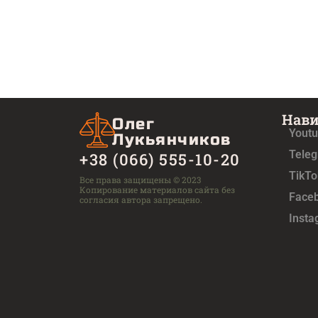
Нав
Олег
Yout
Лукьянчиков
Tele
+38 (066) 555-10-20
TikTo
Все права защищены © 2023
Копирование материалов сайта без
Face
согласия автора запрещено.
Inst