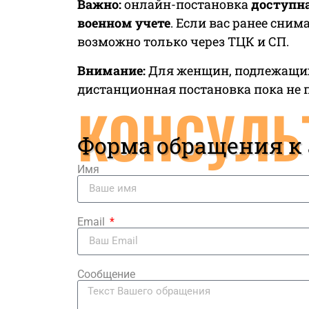
Важно:
онлайн-постановка
доступна
военном учете
. Если вас ранее сни
возможно только через ТЦК и СП.
Внимание:
Для женщин, подлежащих
дистанционная постановка пока не 
КОНСУЛЬ
Форма обращения к
Имя
Email
Сообщение