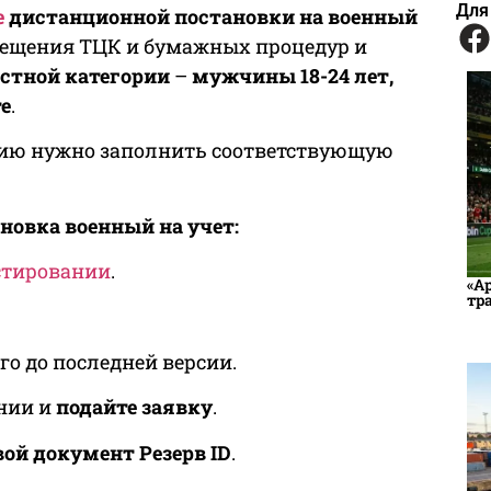
Для
е
дистанционной постановки на военный
сещения ТЦК и бумажных процедур и
астной категории
–
мужчины 18-24 лет,
те
.
нию нужно заполнить соответствующую
новка военный на учет:
естировании
.
«А
тр
.
го до последней версии.
ении и
подайте заявку
.
ой документ Резерв ID
.