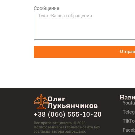
Сообщение
Отпра
Нав
Олег
Yout
Лукьянчиков
Tele
+38 (066) 555-10-20
TikTo
Все права защищены © 2023
Копирование материалов сайта без
Face
согласия автора запрещено.