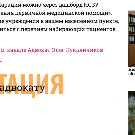
ларации можно через дашборд НСЗУ
вления первичной медицинской помощи».
е учреждения в вашем населенном пункте,
миться с перечнем набирающих пациентов
рам-канале Адвокат Олег Лукьянчиков
я
ТАЦИЯ
Не
об
 адвокату