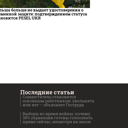
льша больше не выдает удостоверения о
еменной защите: подтверждением статуса
ановится PESEL UKR
Последние статьи
Совместитель становится
основным работником: увольнять
или нет – объясняет Гоструда
Выборы во время войны: почему
38% украинцев готовы голосовать
прямо сейчас, несмотря на закон