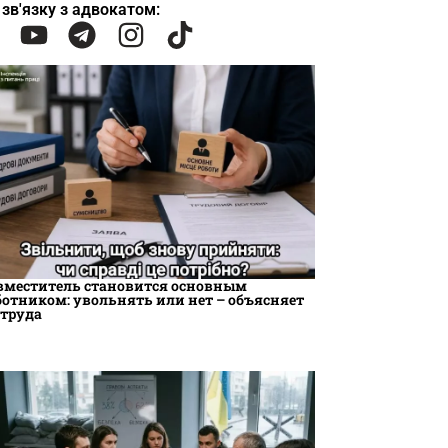
 зв'язку з адвокатом:
вместитель становится основным
ботником: увольнять или нет – объясняет
струда