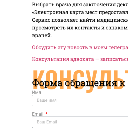
Выбрать врача для заключения дек
«Электронная карта мест предоста
Сервис позволяет найти медицински
просмотреть их контакты и ознако
врачей.
Обсудить эту новость в моем телег
Консультация адвоката — записатьс
КОНСУЛЬ
Форма обращения к
Имя
Email