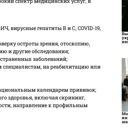
окий спектр медицинских услуг, в
ИЧ, вирусные гепатиты В и С, COVID-19,
Вы
ук
не
верку остроты зрения, отоскопию,
ю и другие обследования;
остраненных заболеваний;
 специалистам, на реабилитацию или
Национальным календарем прививок;
ого здоровья, включая скрининг,
мости, направление к профильным
Мо
ин
ша