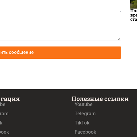
По
вр
ст
вить сообщение
игация
Полезные ссылки
ube
Youtube
gram
Telegram
k
TikTok
book
Facebook