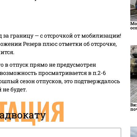
Мо
ос
д за границу — с отсрочкой от мобилизации!
ложении Резерв плюс отметки об отсрочке,
ится.
о в отпуск прямо не предусмотрен
 возможность просматривается в п.2-6
рошлый сезон отпусков, это подтверждалось
 не будет.
ТАЦИЯ
Ви
по
 адвокату