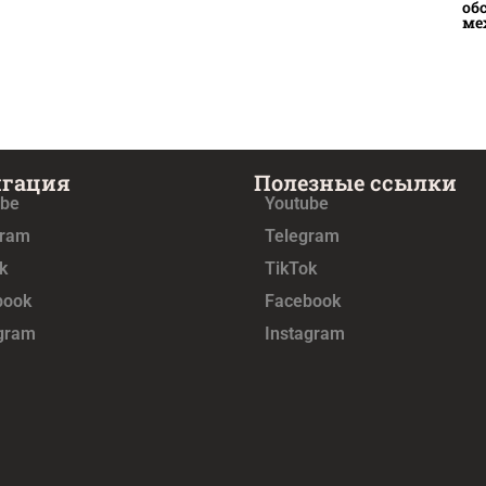
об
ме
игация
Полезные ссылки
ube
Youtube
gram
Telegram
k
TikTok
book
Facebook
agram
Instagram