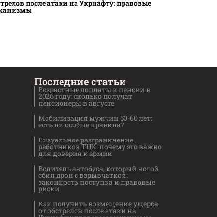
стрелов после атаки на Укрнафту: правовые
ханизмы
Последние статьи
Возрастные доплаты к пенсии в
2026 году: сколько получат
пенсионеры в августе
Мобилизация мужчин 50-60 лет:
есть ли особые правила?
Визуальное разграничение
работников ТЦК: почему это важно
для доверия к армии
Водитель автобуса, который ногой
сбил дрон с взрывчаткой:
законность поступка и правовые
риски
Как получить возмещение ущерба
от обстрелов после атаки на