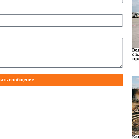
Во
с 
пр
вить сообщение
Ка