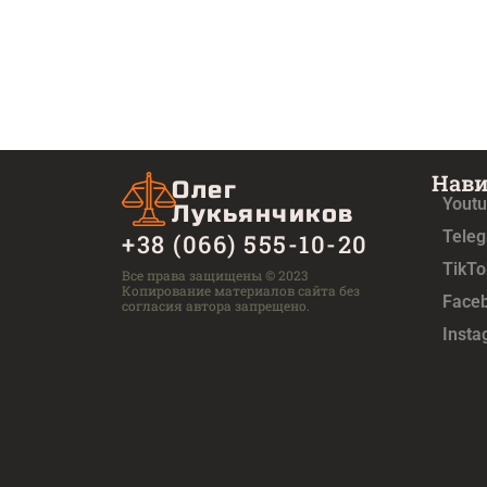
Нав
Олег
Yout
Лукьянчиков
Tele
+38 (066) 555-10-20
TikTo
Все права защищены © 2023
Копирование материалов сайта без
Face
согласия автора запрещено.
Inst