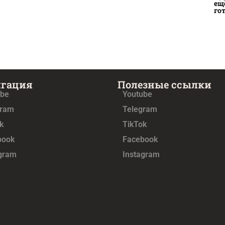
ещ
го
игация
Полезные ссылки
ube
Youtube
gram
Telegram
k
TikTok
book
Facebook
agram
Instagram