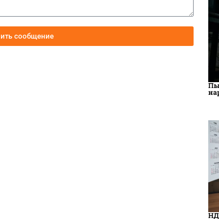
вить сообщение
Пы
на
НД