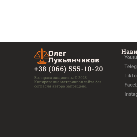
Нав
Олег
Yout
Лукьянчиков
Tele
+38 (066) 555-10-20
TikTo
Все права защищены © 2023
Копирование материалов сайта без
Face
согласия автора запрещено.
Inst