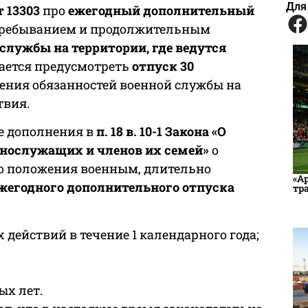
Для
 13303
про
ежегодный дополнительный
пребыванием и продолжительным
службы на территории, где ведутся
гается предусмотреть
отпуск 30
ния обязанностей военной службы на
твия.
е дополнения в
п. 18 в. 10-1 Закона «О
ннослужащих и членов их семей»
о
го положения военным, длительно
«А
жегодного дополнительного отпуска
тр
х действий в течение 1 календарного года;
ых лет.