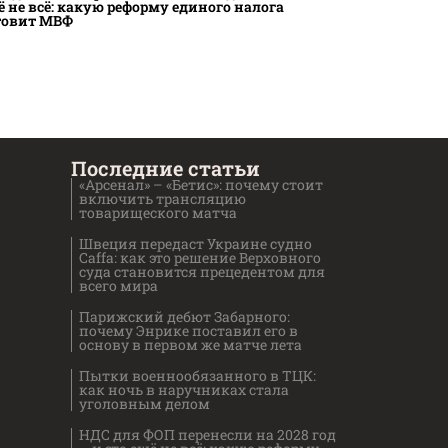
ё не всё: какую реформу единого налога
товит МВФ
Последние статьи
«Арсенал» – «Бетис»: почему стоит
включить трансляцию
товарищеского матча
Швеция передаст Украине судно
Caffa: как это решение Верховного
суда становится прецедентом для
всего мира
Парижский дебют Забарного:
почему Энрике поставил его в
основу в первом же матче лета
Пытки военнообязанного в ТЦК:
как ночь в наручниках стала
уголовным делом
НДС для ФОП перенесли на 2028 год