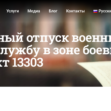
Услуги
Медиа
Блог
Контакты
Русск
ный отпуск военн
лужбу в зоне бое
т 13303