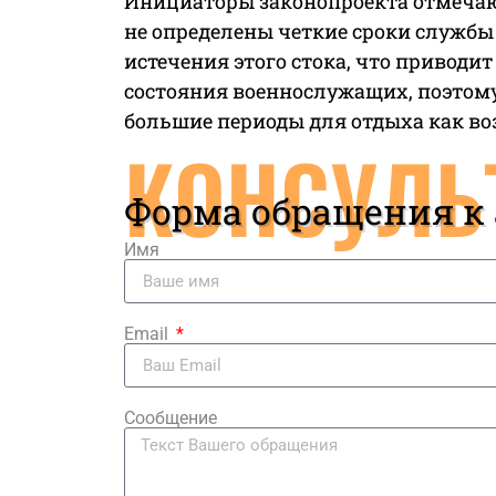
Инициаторы законопроекта отмечают
не определены четкие сроки службы
истечения этого стока, что привод
состояния военнослужащих, поэтому
большие периоды для отдыха как во
КОНСУЛЬ
Форма обращения к
Имя
Email
Сообщение