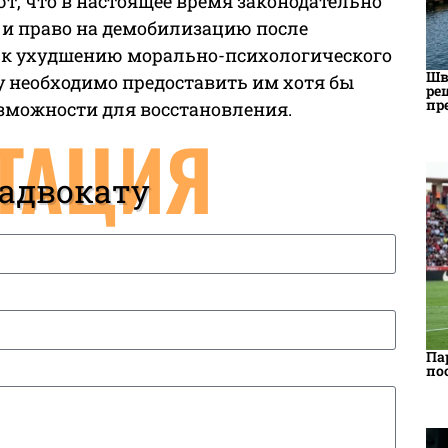
, что в настоящее время законодательно
 и право на демобилизацию после
ит к ухудшению морально-психологического
Шв
 необходимо предоставить им хотя бы
ре
пр
зможности для восстановления.
ТАЦИЯ
 адвокату
Па
по