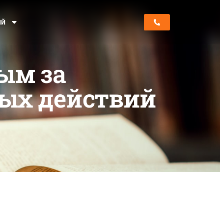
ий
ым за
вых действий