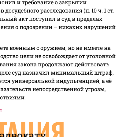
лонил и требование о закрытии
досудебного расследования (п. 10 ч. 1 ст.
льный акт поступил в суд в пределах
ления о подозрении – никаких нарушений
ете военным с оружием, но не имеете на
одство цели не освобождает от уголовной
ования закона продолжают действовать
м деле суд назначил минимальный штраф,
ляется универсальной индульгенцией, а её
азательств непосредственной угрозы,
йствиями.
я
ТАЦИЯ
 адвокату