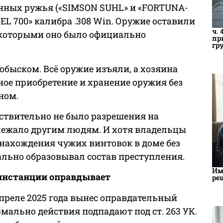
анных ружья («SIMSON SUHL» и «FORTUNA-
L 700» калибра .308 Win. Оружие оставили
ч. 
 которыми оно было официально
пр
гр
 обыском. Всё оружие изъяли, а хозяина
онное приобретение и хранение оружия без
ном.
ствительно не было разрешения на
лежало другим людям. И хотя владельцы
 нахождения чужих винтовок в доме без
льно образовывал состав преступления.
Им
 инстанции оправдывает
ре
преле 2025 года вынес оправдательный
рмально действия подпадают под ст. 263 УК.