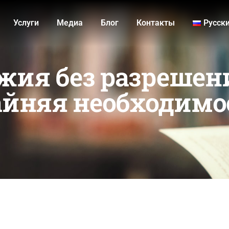
Услуги
Медиа
Блог
Контакты
Русск
жия без разрешен
райняя необходимо