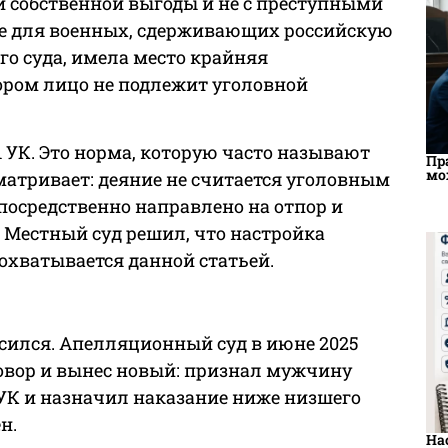
и собственной выгоды и не с преступными
е для военных, сдерживающих российскую
го суда, имела место крайняя
тором лицо не подлежит уголовной
 УК. Это норма, которую часто называют
Пр
мо
атривает: деяние не считается уголовным
посредственно направлено на отпор и
 Местный суд решил, что настройка
о охватывается данной статьей.
асился. Апелляционный суд в июне 2025
овор и вынес новый: признал мужчину
 УК и назначил наказание ниже низшего
н.
На