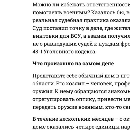
Можно ли избежать ответственности 
помогаешь военным? Казалось бы, во
реальная судебная практика оказала
Суд поставил точку в деле, где жит
винтовки для ВСУ, а взамен получи
не о равнодушии судей к нуждам фро
43-1 Уголовного кодекса.
Что произошло на самом деле
Представьте себе обычный дом в пг
области. Его хозяин – человек, пр
оружия. К нему обращаются знакомы
отрегулировать оптику, привести м
передать оружие военным, кто-то са
В течение нескольких месяцев – с окт
доме оказались четыре единицы нар