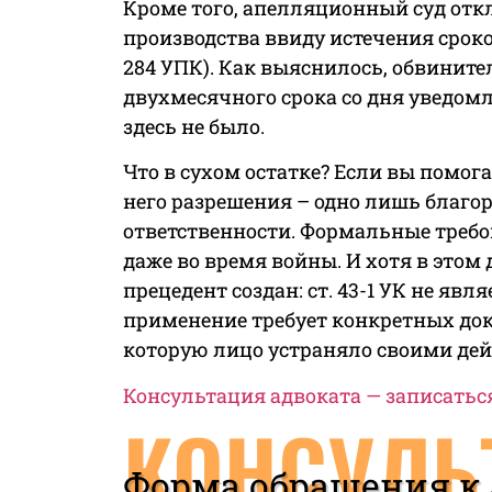
Кроме того, апелляционный суд отк
производства ввиду истечения сроков 
284 УПК). Как выяснилось, обвините
двухмесячного срока со дня уведом
здесь не было.
Что в сухом остатке? Если вы помога
него разрешения – одно лишь благор
ответственности. Формальные треб
даже во время войны. И хотя в это
прецедент создан: ст. 43-1 УК не яв
применение требует конкретных док
которую лицо устраняло своими де
Консультация адвоката — записатьс
КОНСУЛЬ
Форма обращения к