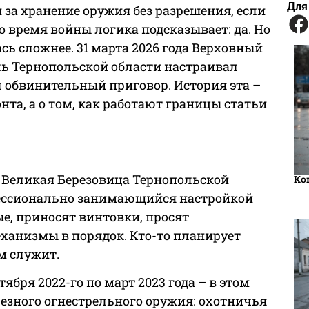
Для
за хранение оружия без разрешения, если
 время войны логика подсказывает: да. Но
сь сложнее. 31 марта 2026 года Верховный
ель Тернопольской области настраивал
л обвинительный приговор. История эта –
нта, а о том, как работают границы статьи
т Великая Березовица Тернопольской
Ко
офессионально занимающийся настройкой
е, приносят винтовки, просят
еханизмы в порядок. Кто-то планирует
м служит.
ября 2022-го по март 2023 года – в этом
езного огнестрельного оружия: охотничья