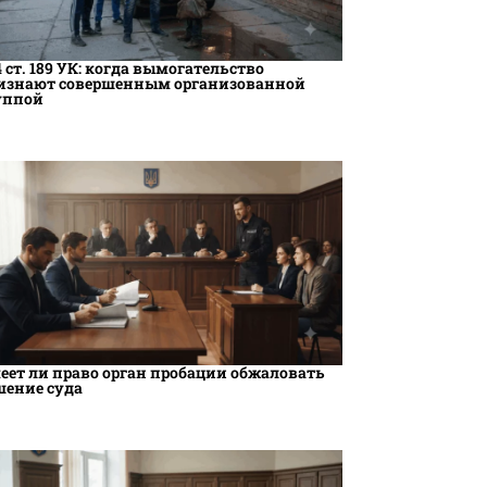
4 ст. 189 УК: когда вымогательство
изнают совершенным организованной
уппой
еет ли право орган пробации обжаловать
шение суда