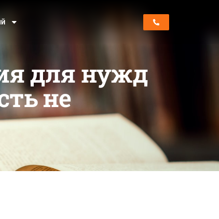
ий
ия для нужд
сть не