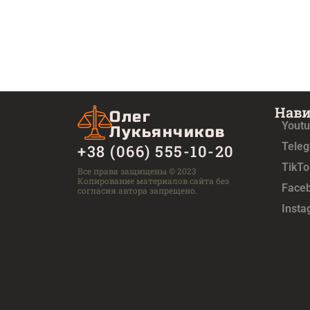
Нав
Олег
Yout
Лукьянчиков
Tele
+38 (066) 555-10-20
TikTo
Все права защищены © 2023
Копирование материалов сайта без
Face
согласия автора запрещено.
Inst