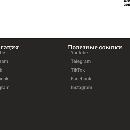
Би
се
игация
Полезные ссылки
ube
Youtube
gram
Telegram
k
TikTok
book
Facebook
agram
Instagram