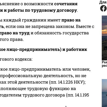
Для
зъяснение о возможности
сочетания
 и работы по трудовому договору
.
ины каждый гражданин имеет
право на
ть
, если она не запрещена законом. Вместе с
право на труд
и обязанность государства
того права.
ое лицо-предприниматель) и работник
ового кодекса:
Ра
ра
ское лицо-предприниматель или человек,
рофессиональную деятельность, но не
 этой деятельности (пп. 14.1.226 НКУ);
выполняющее трудовую функцию на
дателем трудового договора (пп. 14.1.195