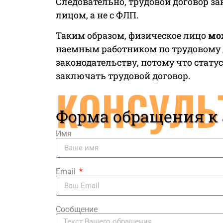
Следовательно, трудовой договор з
лицом, а не с ФЛП.
Таким образом, физическое лицо
мо
наемным работником по трудовому д
законодательству, потому что стату
заключать трудовой договор.
КОНСУЛЬ
Форма обращения к
Имя
Email
Сообщение