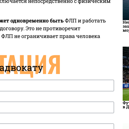
аключается непосредственно с физическим
жет одновременно быть
ФЛП и работать
Не
за
оговору. Это не противоречит
мо
с ФЛП не ограничивает права человека
ТАЦИЯ
 адвокату
Фу
в 