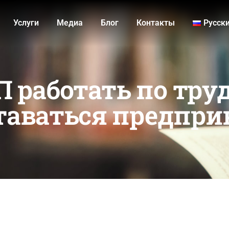
Услуги
Медиа
Блог
Контакты
Русск
 работать по тру
ставаться предпр