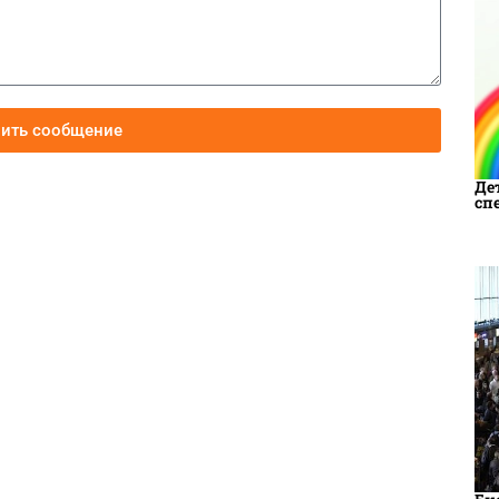
вить сообщение
Де
сп