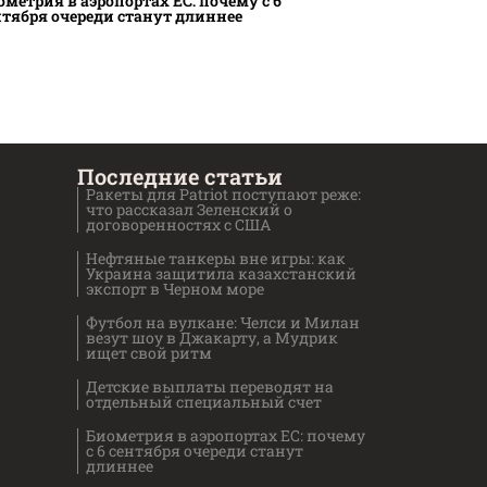
ометрия в аэропортах ЕС: почему с 6
нтября очереди станут длиннее
Последние статьи
Ракеты для Patriot поступают реже:
что рассказал Зеленский о
договоренностях с США
Нефтяные танкеры вне игры: как
Украина защитила казахстанский
экспорт в Черном море
Футбол на вулкане: Челси и Милан
везут шоу в Джакарту, а Мудрик
ищет свой ритм
Детские выплаты переводят на
отдельный специальный счет
Биометрия в аэропортах ЕС: почему
с 6 сентября очереди станут
длиннее