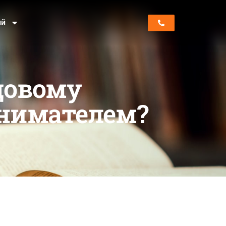
ий
довому
инимателем?