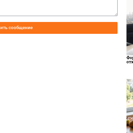
вить сообщение
Фо
от