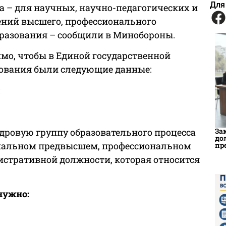
Для
ка – для научных, научно-педагогических и
ений высшего, профессионального
бразования – сообщили в Минобороны.
мо, чтобы в Единой государственной
зования были следующие данные:
;
кадровую группу образовательного процесса
За
до
иональном предвысшем, профессиональном
пр
истративной должности, которая относится
нужно: