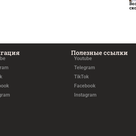
Во
ск
игация
Полезные ссылки
ube
Youtube
gram
Telegram
k
TikTok
book
Facebook
agram
Instagram