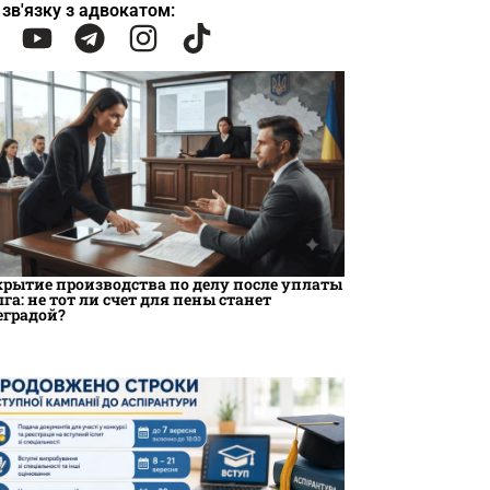
 зв'язку з адвокатом:
крытие производства по делу после уплаты
лга: не тот ли счет для пены станет
еградой?