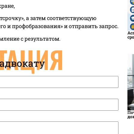
кране,
отсрочку», а затем соответствующую
го и профобразования» и отправить запрос.
Ас
ср
мление с результатом.
ТАЦИЯ
 адвокату
По
до