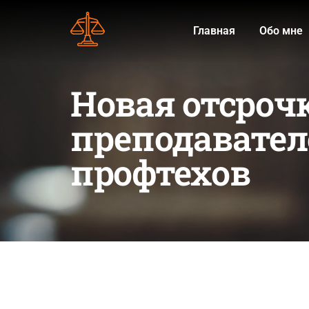
Главная
Обо мне
Новая отсрочк
преподавател
профтехов