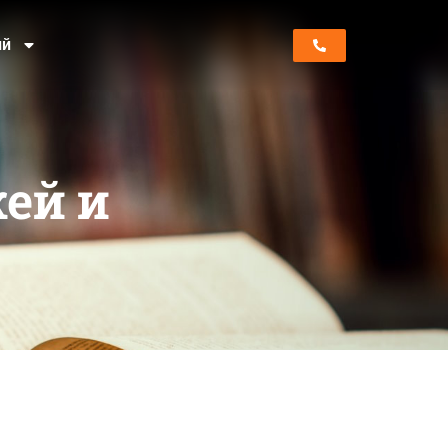
ий
жей и