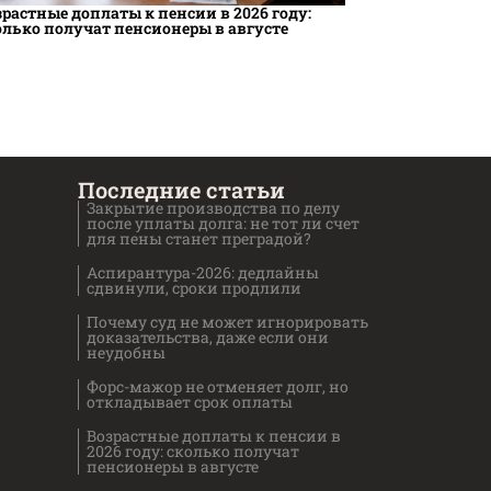
зрастные доплаты к пенсии в 2026 году:
олько получат пенсионеры в августе
Последние статьи
Закрытие производства по делу
после уплаты долга: не тот ли счет
для пены станет преградой?
Аспирантура-2026: дедлайны
сдвинули, сроки продлили
Почему суд не может игнорировать
доказательства, даже если они
неудобны
Форс-мажор не отменяет долг, но
откладывает срок оплаты
Возрастные доплаты к пенсии в
2026 году: сколько получат
пенсионеры в августе