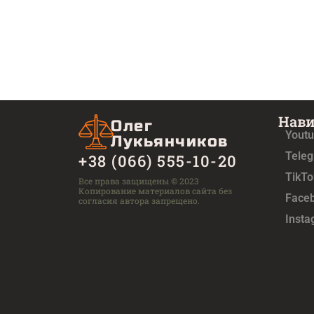
Нав
Олег
Yout
Лукьянчиков
Tele
+38 (066) 555-10-20
TikTo
Все права защищены © 2023
Копирование материалов сайта без
Face
согласия автора запрещено.
Inst