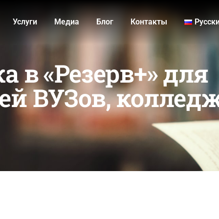
Услуги
Медиа
Блог
Контакты
Русск
а в «Резерв+» для
ей ВУЗов, коллед