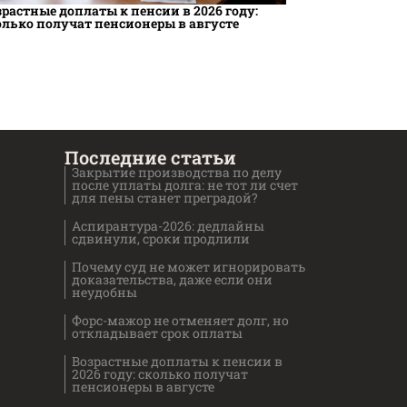
зрастные доплаты к пенсии в 2026 году:
олько получат пенсионеры в августе
Последние статьи
Закрытие производства по делу
после уплаты долга: не тот ли счет
для пены станет преградой?
Аспирантура-2026: дедлайны
сдвинули, сроки продлили
Почему суд не может игнорировать
доказательства, даже если они
неудобны
Форс-мажор не отменяет долг, но
откладывает срок оплаты
Возрастные доплаты к пенсии в
2026 году: сколько получат
пенсионеры в августе