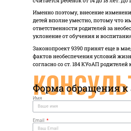
считается ребенок от 14 до 18 лет. Д
Именно поэтому, внесение изменений
детей вполне уместно, потому что и
ответственности родителей за необ
уклонение от обучения и воспитания 
Законопроект 9390 принят еще в мае
фактов необеспечения условий жизни
согласно со ст. 184 КУоАП родителей
КОНСУЛЬ
Форма обращения к
Имя
Email