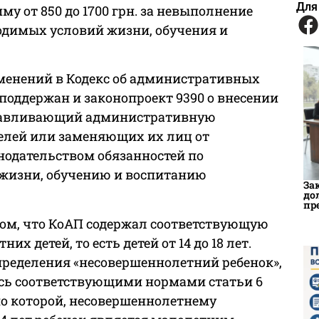
Для
у от 850 до 1700 грн. за невыполнение
одимых условий жизни, обучения и
зменений в Кодекс об административных
поддержан и законопроект 9390 о внесении
анавливающий административную
телей или заменяющих их лиц от
одательством обязанностей по
жизни, обучению и воспитанию
За
до
пр
в том, что КоАП содержал соответствующую
 детей, то есть детей от 14 до 18 лет.
пределения «несовершеннолетний ребенок»,
сь соответствующими нормами статьи 6
но которой, несовершеннолетнему