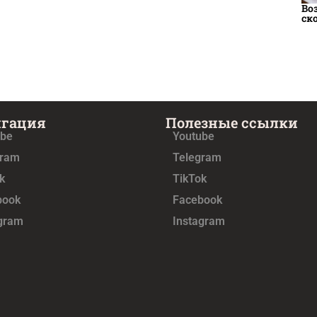
Во
ск
игация
Полезные ссылки
ube
Youtube
gram
Telegram
k
TikTok
book
Facebook
agram
Instagram