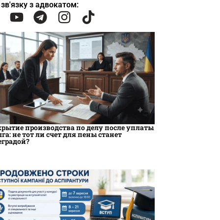
 зв'язку з адвокатом:
крытие производства по делу после уплаты
лга: не тот ли счет для пены станет
еградой?