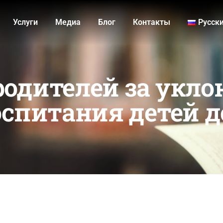
Услуги
Медиа
Блог
Контакты
Русск
одителей за укло
спитания детей до