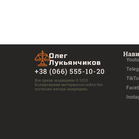
Нав
Олег
Yout
Лукьянчиков
Tele
+38 (066) 555-10-20
TikTo
Все права защищены © 2023
Копирование материалов сайта без
Face
согласия автора запрещено.
Inst