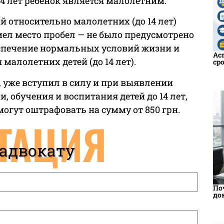
о 14 лет ребенок является малолетним.
 относительно малолетних (до 14 лет)
мел место пробел — не было предусмотрено
еспечение нормальных условий жизни и
Ас
малолетних детей (до 14 лет).
ср
, уже вступил в силу и при выявлении
, обучения и воспитания детей до 14 лет,
 могут оштрафовать на сумму от 850 грн.
ТАЦИЯ
 адвокату
По
до