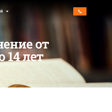
ий
нение от
 14 лет