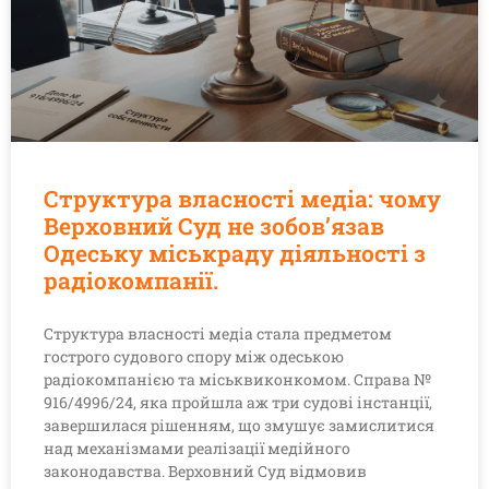
Структура власності медіа: чому
Верховний Суд не зобов’язав
Одеську міськраду діяльності з
радіокомпанії.
Структура власності медіа стала предметом
гострого судового спору між одеською
радіокомпанією та міськвиконкомом. Справа №
916/4996/24, яка пройшла аж три судові інстанції,
завершилася рішенням, що змушує замислитися
над механізмами реалізації медійного
законодавства. Верховний Суд відмовив