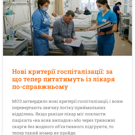
Нові критерії госпіталізації: за
що тепер питатимуть із лікаря
по-справжньому
МОЗ затвердило нові критерії госпіталізації, і вони
перевертають звичну логіку приймальних
відділень. Якщо раніше лікар міг покласти
пацієнта «на всяк випадок» або через тривожні
скарги без жодного об’єктивного підґрунтя, то
тепер такий номер не пройде.