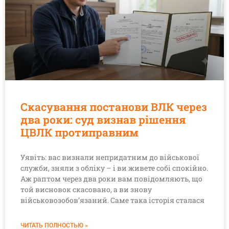
Скасування постанови ВЛК через
два роки: суд визнав рішення
ЦВЛК протиправним
Уявіть: вас визнали непридатним до військової
служби, зняли з обліку – і ви живете собі спокійно.
Аж раптом через два роки вам повідомляють, що
той висновок скасовано, а ви знову
військовозобов’язаний. Саме така історія сталася
ЧИТАТЬ ПОЛНОСТЬЮ »