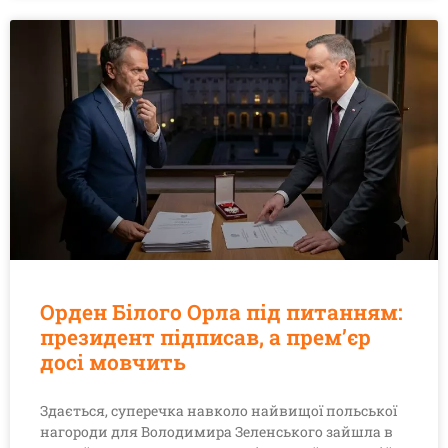
Орден Білого Орла під питанням:
президент підписав, а прем’єр
досі мовчить
Здається, суперечка навколо найвищої польської
нагороди для Володимира Зеленського зайшла в