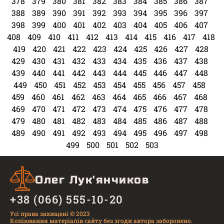
378
379
380
381
382
383
384
385
386
387
388
389
390
391
392
393
394
395
396
397
398
399
400
401
402
403
404
405
406
407
408
409
410
411
412
413
414
415
416
417
418
419
420
421
422
423
424
425
426
427
428
429
430
431
432
433
434
435
436
437
438
439
440
441
442
443
444
445
446
447
448
449
450
451
452
453
454
455
456
457
458
459
460
461
462
463
464
465
466
467
468
469
470
471
472
473
474
475
476
477
478
479
480
481
482
483
484
485
486
487
488
489
490
491
492
493
494
495
496
497
498
499
500
501
502
503
Олег Лук'янчиков
+38 (066) 555-10-20
Усі права захищені © 2023
Копіювання матеріалів сайту без згоди автора заборонено.