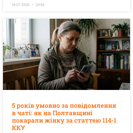
19.07.2026
20:34
5 років умовно за повідомлення
в чаті: як на Полтавщині
покарали жінку за статтею 114-1
ККУ