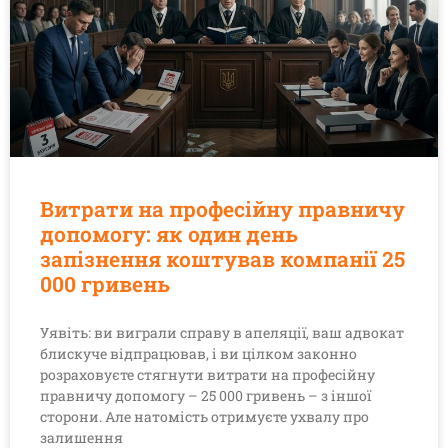
Витрати на професійну правничу
допомогу: як один день
запізнення коштував компанії 25
000 гривень
Уявіть: ви виграли справу в апеляції, ваш адвокат
блискуче відпрацював, і ви цілком законно
розраховуєте стягнути витрати на професійну
правничу допомогу – 25 000 гривень – з іншої
сторони. Але натомість отримуєте ухвалу про
залишення