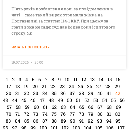
П’ять років позбавлення волі за повідомлення в
чаті – саме такий вирок отримала жінка на
Полтавщині за статтею 114-1 ККУ. При цьому за
ґрати вона не сяде: суд дав їй два роки іспитового
строку. Як
ЧИТАТЬ ПОЛНОСТЬЮ »
19.07.2026
20:00
1
2
3
4
5
6
7
8
9
10
11
12
13
14
15
16
17
18
19
20
21
22
23
24
25
26
27
28
29
30
31
32
33
34
35
36
37
38
39
40
41
42
43
44
45
46
47
48
49
50
51
52
53
54
55
56
57
58
59
60
61
62
63
64
65
66
67
68
69
70
71
72
73
74
75
76
77
78
79
80
81
82
83
84
85
86
87
88
89
90
91
92
93
94
95
96
97
98
99
100
101
102
103
104
105
106
107