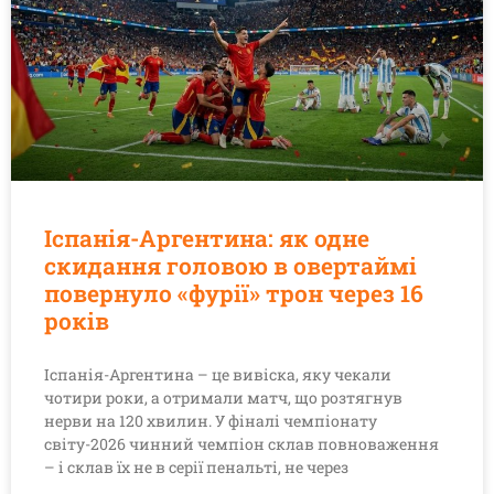
Іспанія-Аргентина: як одне
скидання головою в овертаймі
повернуло «фурії» трон через 16
років
Іспанія-Аргентина – це вивіска, яку чекали
чотири роки, а отримали матч, що розтягнув
нерви на 120 хвилин. У фіналі чемпіонату
світу-2026 чинний чемпіон склав повноваження
– і склав їх не в серії пенальті, не через