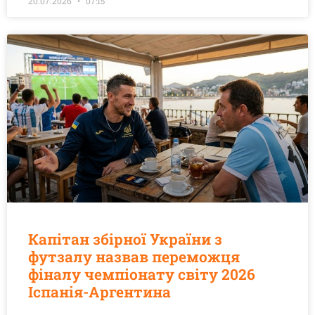
20.07.2026
07:15
Капітан збірної України з
футзалу назвав переможця
фіналу чемпіонату світу 2026
Іспанія-Аргентина