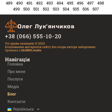
489
490
491
492
493
494
495
496
497
498
499
500
501
502
503
504
505
506
507
Олег Лук'янчиков
+38 (066) 555-10-20
Усі права захищені © 2023
Копіювання матеріалів сайту без згоди автора заборонено.
Зроблено у
GLOBUS.studio
Навігація
Головна
Про мене
Послуги
Медiа
Блог
Контакти
Українська