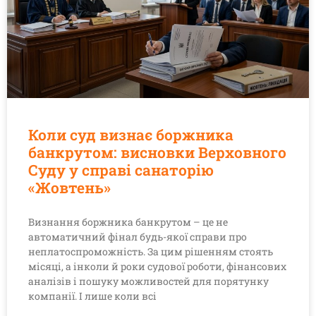
Коли суд визнає боржника
банкрутом: висновки Верховного
Суду у справі санаторію
«Жовтень»
Визнання боржника банкрутом – це не
автоматичний фінал будь-якої справи про
неплатоспроможність. За цим рішенням стоять
місяці, а інколи й роки судової роботи, фінансових
аналізів і пошуку можливостей для порятунку
компанії. І лише коли всі