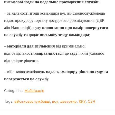
письмової згоди на подальше проходження служби
;
– за наявності згоди командира в/ч, військовослужбовець
надає прокурору, органу досудового розслідування (ДБР
клопотання про намір повернутися
або Нацполіції), суду
на службу та додає письмову згоду командира
;
матеріали для звільнення
–
від кримінальної
направляються до суду
відповідальності
, який ухвалює
відповідне рішення;
надає командиру рішення суду та
– військовослужбовець
повертається на службу
.
Categories:
Мобілізація
Tags:
військовослужбовці
,
всу
,
дезертир
,
ККУ
,
СЗЧ