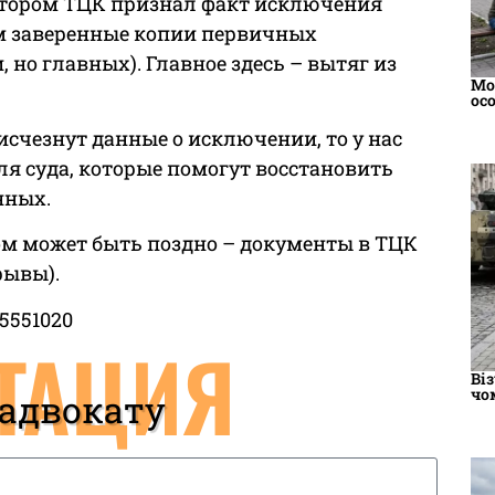
котором ТЦК признал факт исключения
м заверенные копии первичных
, но главных). Главное здесь – вытяг из
Моб
ос
 исчезнут данные о исключении, то у нас
ля суда, которые помогут восстановить
нных.
том может быть поздно – документы в ТЦК
рывы).
5551020
ТАЦИЯ
Ві
чо
 адвокату