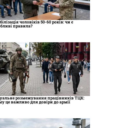
ілізація чоловіків 50-60 років: чи є
обливі правила?
зуальне розмежування працівників ТЦК:
му це важливо для довіри до армії