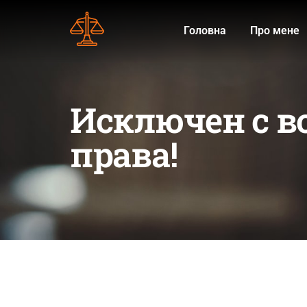
Головна
Про мене
Исключен с в
права!