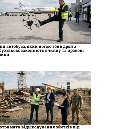
дій автобуса, який ногою збив дрон з
бухівкою: законність вчинку та правові
зики
 отримати відшкодування збитків від