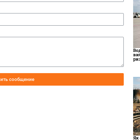
Во
ви
ри
вить сообщение
Як