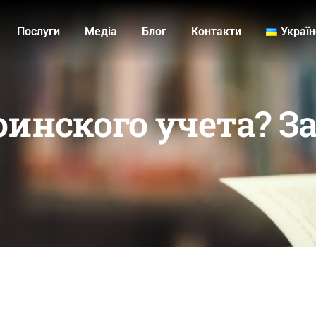
Послуги
Медiа
Блог
Контакти
Украї
оинского учета? З