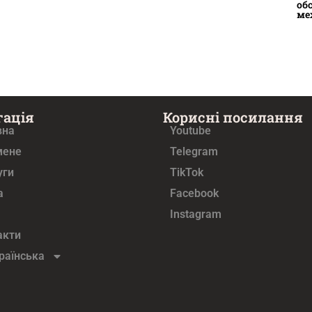
об
ме
гація
Корисні посилання
вна
Youtube
мене
Telegram
уги
TikTok
а
Facebook
Instagram
акти
раїнська