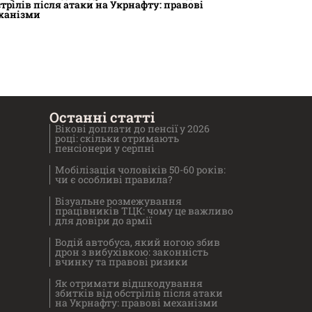
стрілів після атаки на Укрнафту: правові
ханізми
Останні статті
Вікові доплати до пенсії у 2026
році: скільки отримають
пенсіонери у серпні
Мобілізація чоловіків 50-60 років:
чи є особливі правила?
Візуальне розмежування
працівників ТЦК: чому це важливо
для довіри до армії
Водій автобуса, який ногою збив
дрон з вибухівкою: законність
вчинку та правові ризики
Як отримати відшкодування
збитків від обстрілів після атаки
на Укрнафту: правові механізми