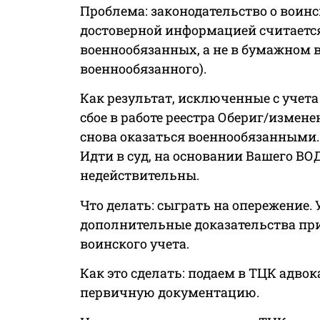
Проблема: законодательство о воинс
достоверной информацией считается 
военнообязанных, а не в бумажном 
военнообязанного).
Как результат, исключенные с учета
сбое в работе реестра Обериг/измен
снова оказаться военнообязанными.
Идти в суд, на основании Вашего ВОД
недействительны.
Что делать: сыграть на опережение. 
дополнительные доказательства пр
воинского учета.
Как это сделать: подаем в ТЦК адвок
первичную документацию.