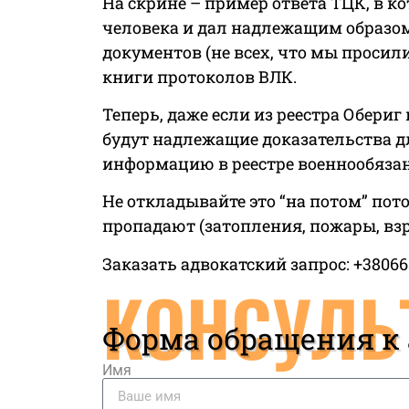
На скрине – пример ответа ТЦК, в 
человека и дал надлежащим образо
документов (не всех, что мы просили
книги протоколов ВЛК.
Теперь, даже если из реестра Обериг
будут надлежащие доказательства д
информацию в реестре военнообяза
Не откладывайте это “на потом” по
пропадают (затопления, пожары, вз
Заказать адвокатский запрос: +38066
КОНСУЛЬ
Форма обращения к
Имя