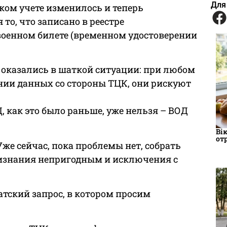
Для
ком учете изменилось и теперь
то, что записано в реестре
военном билете (временном удостоверении
 оказались в шаткой ситуации: при любом
ении данных со стороны ТЦК, они рискуют
, как это было раньше, уже нельзя – ВОД
Вік
от
Уже сейчас, пока проблемы нет, собрать
изнания непригодным и исключения с
атский запрос, в котором просим