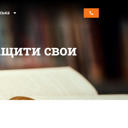
нська
ащити свои