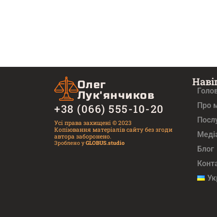
Наві
Олег
Голо
Лук'янчиков
Про 
+38 (066) 555-10-20
Посл
Усі права захищені © 2023
Копіювання матеріалів сайту без згоди
Медi
автора заборонено.
Зроблено у
GLOBUS.studio
Блог
Конт
Ук