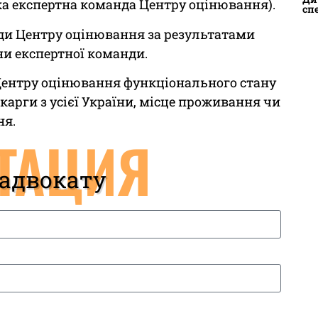
а експертна команда Центру оцінювання).
сп
ди Центру оцінювання за результатами
ни експертної команди.
Центру оцінювання функціонального стану
арги з усієї України, місце проживання чи
ня.
ТАЦИЯ
 адвокату