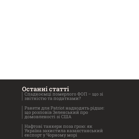
Останні статті
Спадкоємці померлого ФОП – що зі
звітністю та податками?
Ракети для Patriot надходять рідше:
що розповів Зеленський про
домовленості зі США
Нафтові танкери поза грою: як
Україна захистила казахстанський
експорт у Чорному морі