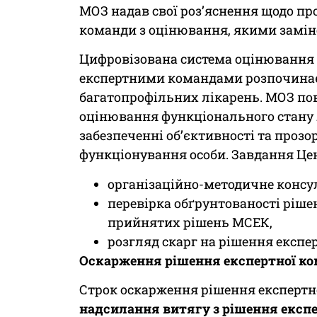
МОЗ надав свої роз’яснення щодо п
команди з оцінювання, якими замін
Цифровізована система оцінювання
експертними командами розпочинає с
багатопрофільних лікарень. МОЗ пов
оцінювання функціонального стану
забезпеченні об’єктивності та проз
функціонування особи. Завдання Це
організаційно-методичне консу
перевірка обґрунтованості ріше
прийнятих рішень МСЕК,
розгляд скарг на рішення експе
Оскарження рішення експертної ко
Строк оскарження рішення експертн
надсилання витягу з рішення експ