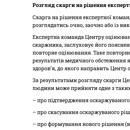
Розгляд скарги на рішення експерт
Скарга на рішення експертної кома
розглядатись очно, заочно або із в
Експертна команда Центру оцінюван
скаржника, заслуховує його поясненн
повторне оцінювання. Таке повторне
результатів медичного обстеження як
здоровʼя, до якого направить Центр
За результатами розгляду скарги Ц
людини може прийняти одне з таких
– про підтвердження оскаржуваного
– про скасування оскаржуваного ріш
– про формування нового рішення (в