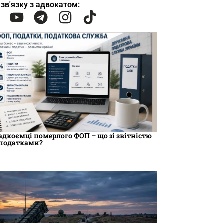
 зв'язку з адвокатом:
адкоємці померлого ФОП – що зі звітністю
 податками?