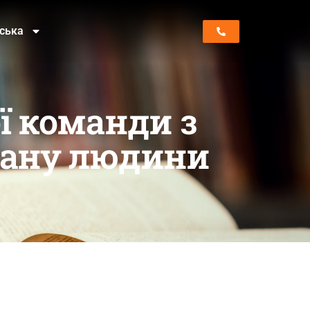
нська
ї команди з
тану людини