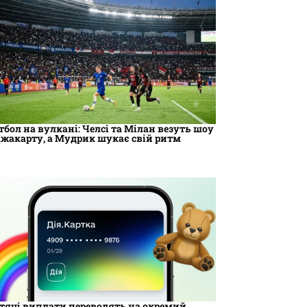
тбол на вулкані: Челсі та Мілан везуть шоу
Джакарту, а Мудрик шукає свій ритм
тячі виплати переводять на окремий