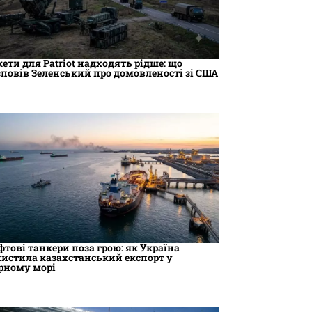
кети для Patriot надходять рідше: що
зповів Зеленський про домовленості зі США
фтові танкери поза грою: як Україна
хистила казахстанський експорт у
рному морі