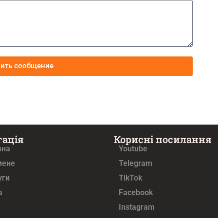
вить сообщение
гація
Корисні посилання
вна
Youtube
мене
Telegram
уги
TikTok
а
Facebook
Instagram