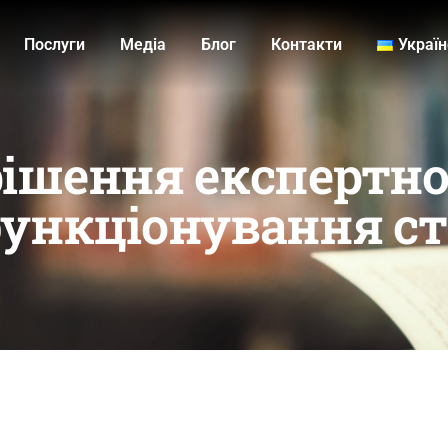
Послуги
Медiа
Блог
Контакти
Украї
ішення експертно
функціонування с