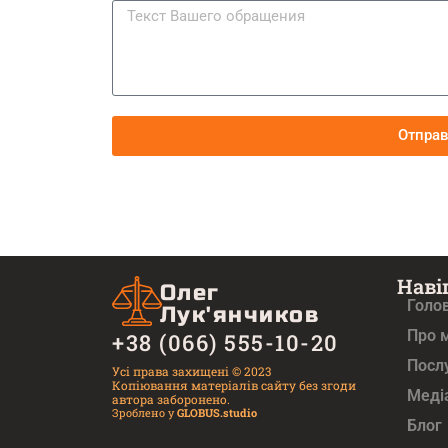
Отпра
Наві
Олег
Голо
Лук'янчиков
Про 
+38 (066) 555-10-20
Посл
Усі права захищені © 2023
Копіювання матеріалів сайту без згоди
Медi
автора заборонено.
Зроблено у
GLOBUS.studio
Блог