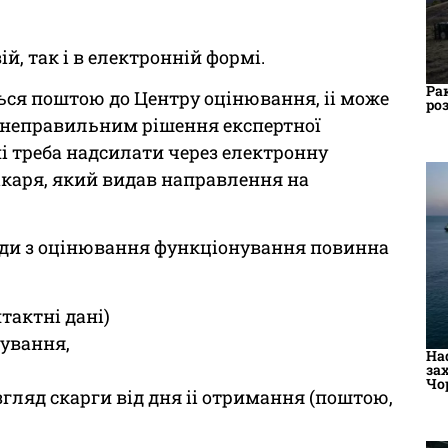
й, так і в електронній формі.
Ра
ься поштою до Центру оцінювання, іі може
ро
 неправильним рішення експертної
і треба надсилати через електронну
лікаря, який видав направлення на
нди з оцінювання функціонування повинна
тактні дані)
тування,
На
за
Чо
гляд скарги від дня іі отримання (поштою,