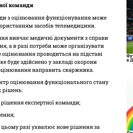
ної команди
нди з оцінювання функціонування може
икористанням засобів телемедицини.
ня вивчає медичні документи з справи
я, а в разі потреби може організувати
 оцінювання проводиться на підставі
Фу
в 
е буде здійснено у закладі охорони
 оцінювання направить скаржника.
ентр оцінювання функціонального стану
 рішень:
 рішення експертної команди;
ення;
 цьому разі ухвалює нове рішення за
Ди