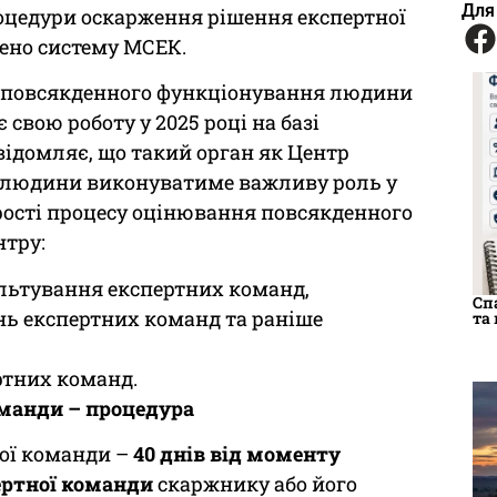
Для
роцедури оскарження рішення експертної
ено систему МСЕК.
 повсякденного функціонування людини
вою роботу у 2025 році на базі
ідомляє, що такий орган як Центр
 людини виконуватиме важливу роль у
орості процесу оцінювання повсякденного
нтру:
льтування експертних команд,
Сп
нь експертних команд та раніше
та
ртних команд.
манди – процедура
ої команди –
40 днів від моменту
ертної команди
скаржнику або його