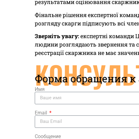
результатами оцінювання скаржник
Фінальне рішення експертної коман
розгляду скарги підписують всі чле
Зверніть увагу:
експертні команди 
людини розглядають звернення та ск
реєстрації скаржника не має значен
КОНСУЛЬ
Форма обращения к
Имя
Email
Сообщение