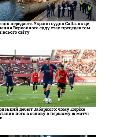
еція передасть Україні судно Caffa: як це
шення Верховного суду стає прецедентом
я всього світу
ризький дебют Забарного: чому Енріке
ставив його в основу в першому ж матчі
та