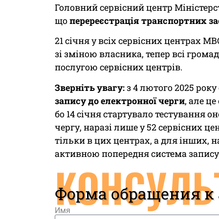
Головний сервісний центр Міністерс
що
перереєстрація транспортних зас
21 січня у всіх сервісних центрах М
зі зміною власника, тепер всі гром
послугою сервісних центрів.
Зверніть увагу:
з 4 лютого 2025 року
запису до електронної черги
, але ц
бо 14 січня стартувало тестування о
чергу, наразі лише у 52 сервісних 
тільки в цих центрах, а для інших, 
активною попередня система запису
КОНСУЛЬ
Форма обращения к
Имя