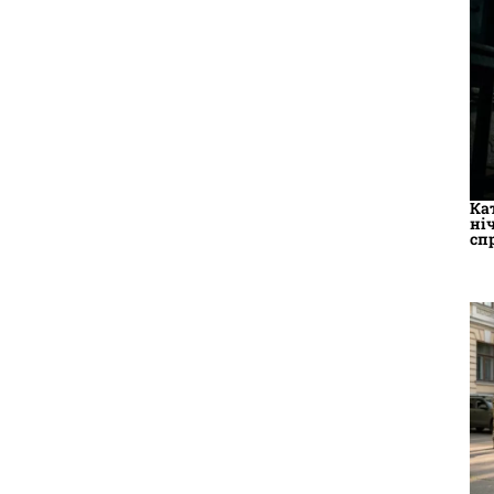
Ка
ні
сп