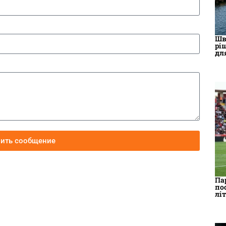
Шв
рі
дл
вить сообщение
Па
по
лі