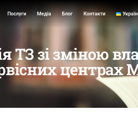
Послуги
Медiа
Блог
Контакти
Украї
я ТЗ зі зміною вл
ервісних центрах 