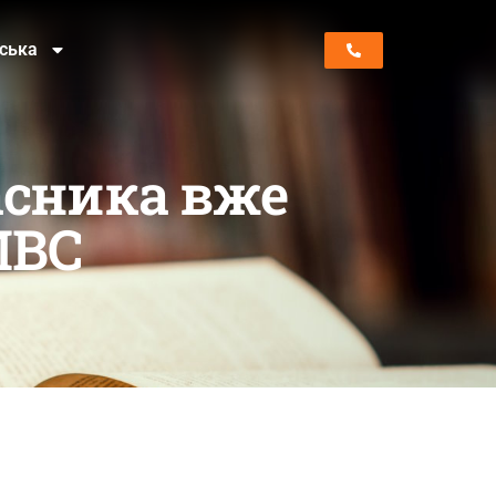
нська
асника вже
МВС