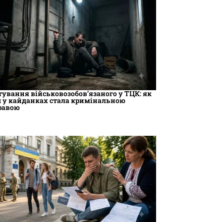
тування військовозобов’язаного у ТЦК: як
ч у кайданках стала кримінальною
равою