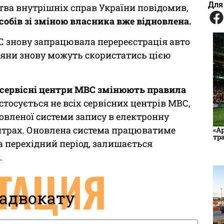
Для
тва внутрішніх справ України повідомив,
обів зі зміною власника вже відновлена.
ВС знову запрацювала перереєстрація авто
адяни знову можуть скористатись цією
сервісні центри МВС змінюють правила
е стосується не всіх сервісних центрів МВС,
новленої системи запису в електронну
центрах. Оновлена система працюватиме
«А
тр
на перехідний період, залишається
.
ТАЦИЯ
 адвокату