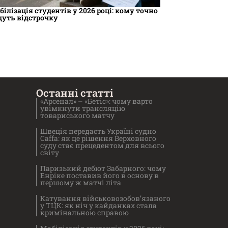
білізація студентів у 2026 році: кому точно
дуть відстрочку
Останні статті
«Арсенал» – «Бетіс»: чому варто
увімкнути трансляцію
товариського матчу
Швеція передасть Україні судно
Caffa: як це рішення Верховного
суду стає прецедентом для всього
світу
Паризький дебют Забарного: чому
Енріке поставив його в основу в
першому ж матчі літа
Катування військовозобов’язаного
у ТЦК: як ніч у кайданках стала
кримінальною справою