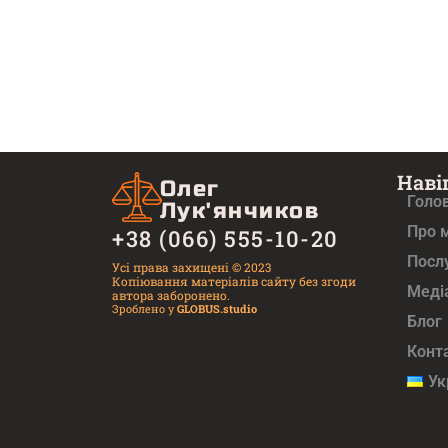
Наві
Олег
Голо
Лук'янчиков
Про 
+38 (066) 555-10-20
Посл
Усі права захищені © 2023
Копіювання матеріалів сайту без згоди
Медi
автора заборонено.
Зроблено у
GLOBUS.studio
Блог
Конт
Ук