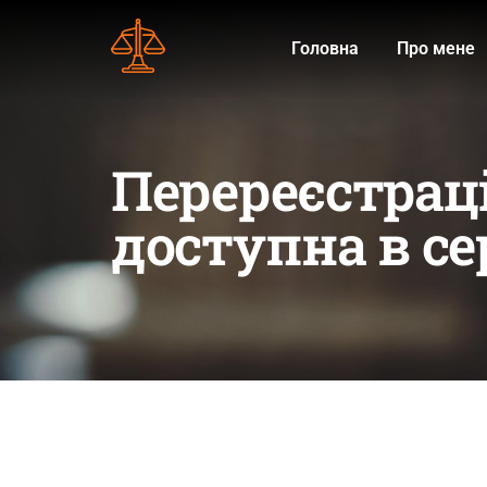
Головна
Про мене
Перереєстраці
доступна в с