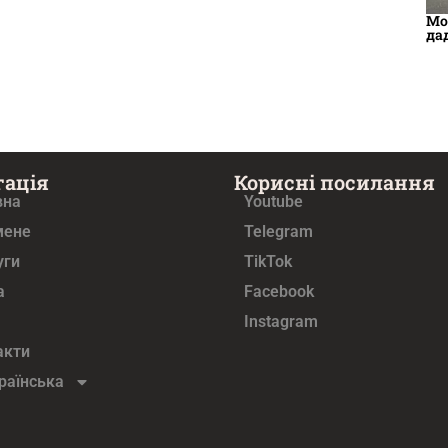
Мо
да
гація
Корисні посилання
вна
Youtube
мене
Telegram
уги
TikTok
а
Facebook
Instagram
акти
раїнська