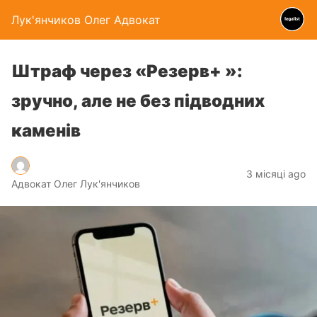
Лук'янчиков Олег Адвокат
Штраф через «Резерв+ »:
зручно, але не без підводних
каменів
3 місяці ago
Адвокат Олег Лук'янчиков