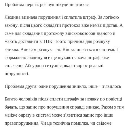
Проблема перша: розшук нікуди не зникає
Людина визнала порушення і сплатила штраф. За логікою
закону, після цього складати протокол вже немає підстав. А
саме для складання протоколу військовозобов’язаного й
мають доставити в ТЦК. Тобто причина для розшуку
зникла. Але сам розшук – ні. Він залишається в системі. І
формально людину все ще шукають, хоча штраф вже
сплачено. Абсурдна ситуація, яка створює реальні
незручності.
Проблема друга: одне порушення зникло, інше – з’явилось
Багато чоловіків після сплати штрафу за неявку по повістці
бачать, що запис про порушення справді зникає. Разом з тим
майже одразу в системі може з’явитися запис про інше
правопорушення. Чи це технічна помилка, чи свідоме