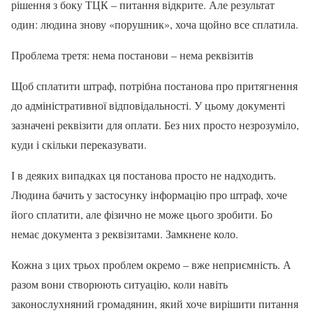
рішення з боку ТЦК – питання відкрите. Але результат
один: людина знову «порушник», хоча щойно все сплатила.
Проблема третя: нема постанови – нема реквізитів
Щоб сплатити штраф, потрібна постанова про притягнення
до адміністративної відповідальності. У цьому документі
зазначені реквізити для оплати. Без них просто незрозуміло,
куди і скільки переказувати.
І в деяких випадках ця постанова просто не надходить.
Людина бачить у застосунку інформацію про штраф, хоче
його сплатити, але фізично не може цього зробити. Бо
немає документа з реквізитами. Замкнене коло.
Кожна з цих трьох проблем окремо – вже неприємність. А
разом вони створюють ситуацію, коли навіть
законослухняний громадянин, який хоче вирішити питання