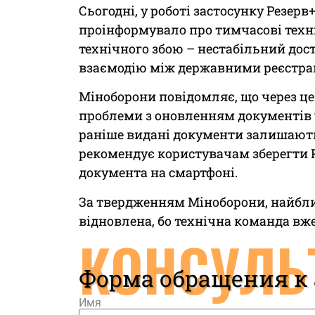
Сьогодні, у роботі застосунку Резерв
проінформувало про тимчасові техні
технічного збою – нестабільний дост
взаємодію між державними реєстра
Міноборони повідомляє, що через це
проблеми з оновленням документів у 
раніше видані документи залишають
рекомендує користувачам зберегти 
документа на смартфоні.
За твердженням Міноборони, найбли
відновлена, бо технічна команда вж
КОНСУЛЬ
Форма обращения к
Имя