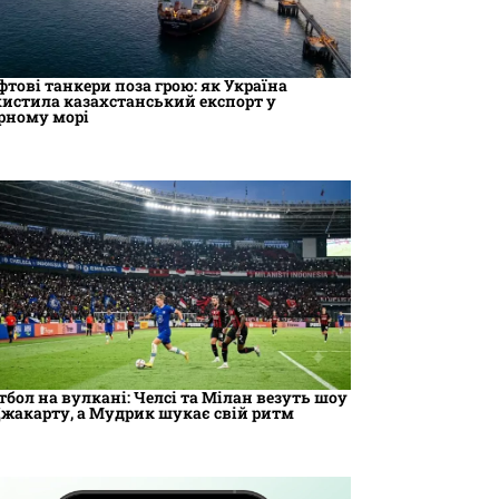
фтові танкери поза грою: як Україна
хистила казахстанський експорт у
рному морі
тбол на вулкані: Челсі та Мілан везуть шоу
Джакарту, а Мудрик шукає свій ритм