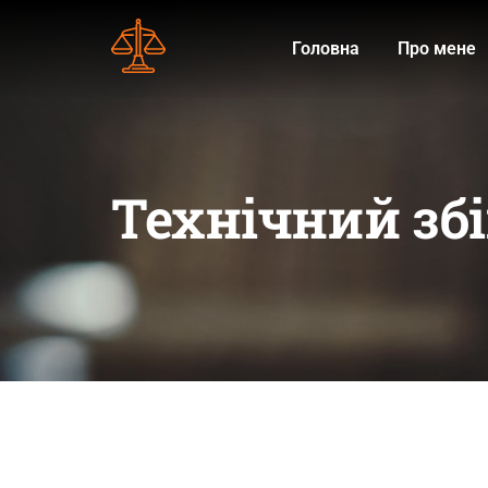
Головна
Про мене
Технічний збі