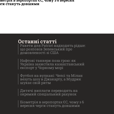
ометрія в аеропортах ЄС, чому з 6 вересня
рги стануть довшими
Останні статті
Ракети для Patriot надходять рідше:
що розповів Зеленський про
домовленості зі США
Нафтові танкери поза грою: як
Україна захистила казахстанський
експорт у Чорному морі
Футбол на вулкані: Челсі та Мілан
везуть шоу в Джакарту, а Мудрик
шукає свій ритм
Дитячі виплати переводять на
окремий спеціальний рахунок
Біометрія в аеропортах ЄС, чому з 6
вересня черги стануть довшими