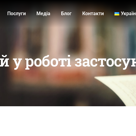
Послуги
Медiа
Блог
Контакти
Украї
й у роботі застосу