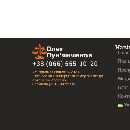
Наві
Олег
Голо
Лук'янчиков
Про 
+38 (066) 555-10-20
Посл
Усі права захищені © 2023
Копіювання матеріалів сайту без згоди
Медi
автора заборонено.
Зроблено у
GLOBUS.studio
Блог
Конт
Ук