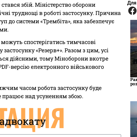
Для
+ стався збій. Міністерство оборони
чні труднощі в роботі застосунку. Причина
уп до системи «Трембіта», яка забезпечує
ми.
 можуть спостерігатись тимчасові
застосунку «Резерв+». Разом з цим, усі
ся дійсними, тому Міноборони вкотре
PDF-версію електронного військового
Ра
ро
жчим часом робота застосунку буде
е працює над усуненням збою.
ТАЦИЯ
 адвокату