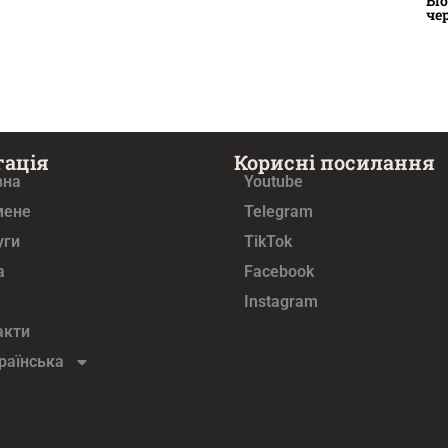
Бі
че
гація
Корисні посилання
вна
Youtube
мене
Telegram
уги
TikTok
а
Facebook
Instagram
акти
раїнська