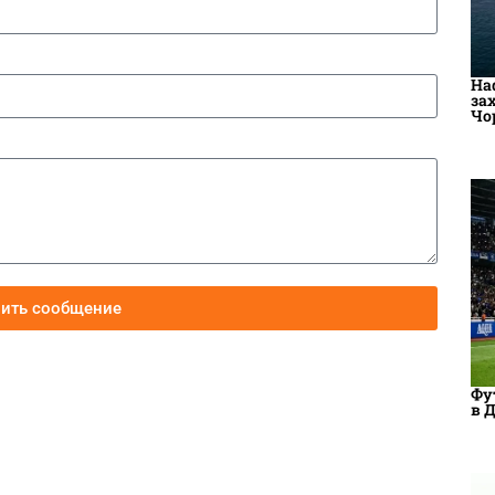
На
за
Чо
вить сообщение
Фу
в 