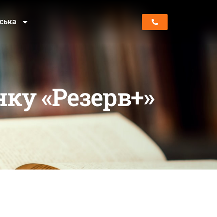
нська
нку «Резерв+»