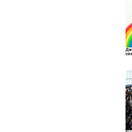
Ди
сп