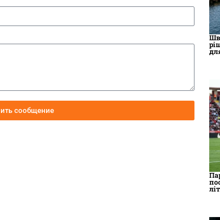
Шв
рі
дл
вить сообщение
Па
по
лі