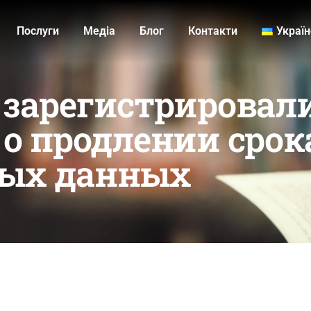
Послуги
Медiа
Блог
Контакти
Украї
 зарегистрировал
 о продлении срок
ных данных