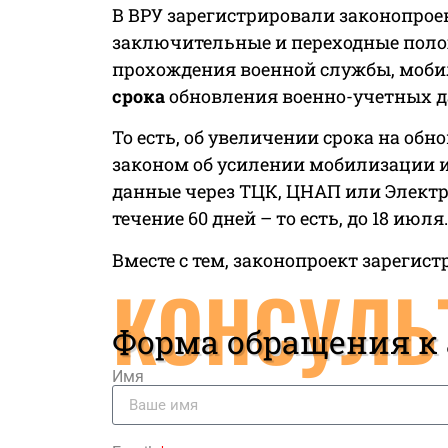
В ВРУ зарегистрировали законопроек
заключительные и переходные поло
прохождения военной службы, мобил
срока
обновления военно-учетных 
То есть, об увеличении срока на об
законом об усилении мобилизации и
данные через ТЦК, ЦНАП или Элект
течение 60 дней – то есть, до 18 июля.
Вместе с тем, законопроект зарегис
КОНСУЛЬ
Форма обращения к
Имя