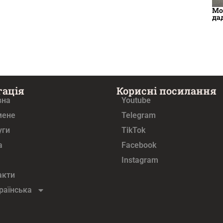
Мо
да
гація
Корисні посилання
вна
Youtube
мене
Telegram
уги
TikTok
а
Facebook
Instagram
акти
раїнська