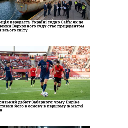
еція передасть Україні судно Caffa: як це
шення Верховного суду стає прецедентом
я всього світу
ризький дебют Забарного: чому Енріке
ставив його в основу в першому ж матчі
та