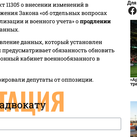
Для
т 11305 о внесении изменений в
жения Закона «об отдельных вопросах
изации и военного учета» о
продлении
данных.
новление данных, который установлен
 предусматривает обязанность обновить
ронный кабинет военнообязанного в
трировали депутаты от оппозиции.
«А
тр
ТАЦИЯ
 адвокату