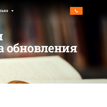
нська
и
а обновления