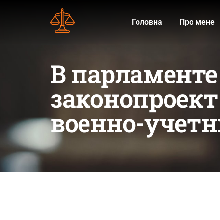
Головна
Про мене
В парламенте
законопроект
военно-учет