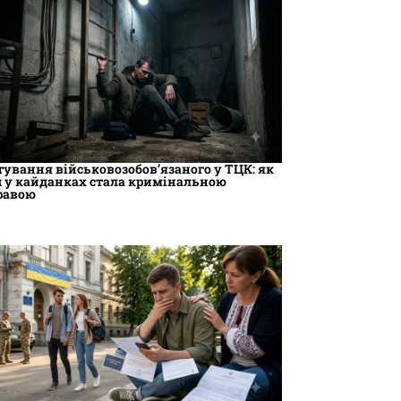
тування військовозобов’язаного у ТЦК: як
ч у кайданках стала кримінальною
равою