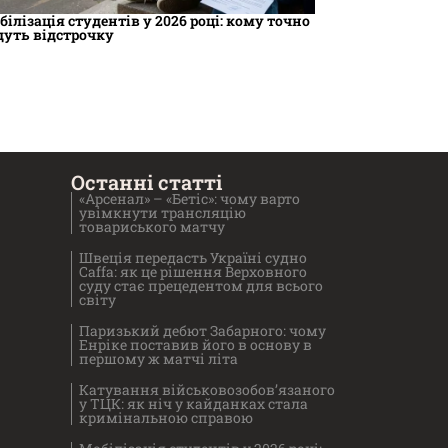
білізація студентів у 2026 році: кому точно
дуть відстрочку
Останні статті
«Арсенал» – «Бетіс»: чому варто
увімкнути трансляцію
товариського матчу
Швеція передасть Україні судно
Caffa: як це рішення Верховного
суду стає прецедентом для всього
світу
Паризький дебют Забарного: чому
Енріке поставив його в основу в
першому ж матчі літа
Катування військовозобов’язаного
у ТЦК: як ніч у кайданках стала
кримінальною справою