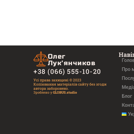
Наві
Олег
Голо
Лук'янчиков
Про 
+38 (066) 555-10-20
Посл
Усі права захищені © 2023
Копіювання матеріалів сайту без згоди
Медi
автора заборонено.
Зроблено у
GLOBUS.studio
Блог
Конт
Ук