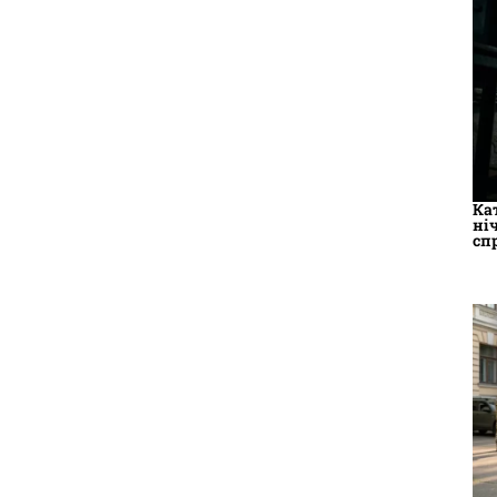
Ка
ні
сп