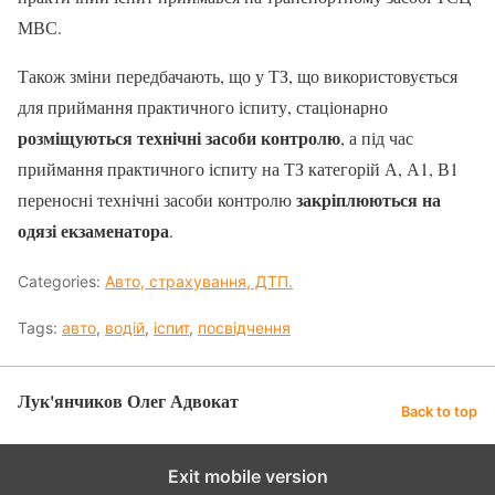
МВС.
Також зміни передбачають, що у ТЗ, що використовується
для приймання практичного іспиту, стаціонарно
розміщуються технічні засоби контролю
, а під час
приймання практичного іспиту на ТЗ категорій А, А1, В1
закріплюються на
переносні технічні засоби контролю
одязі екзаменатора
.
Categories:
Авто, страхування, ДТП.
Tags:
авто
,
водій
,
іспит
,
посвідчення
Лук'янчиков Олег Адвокат
Back to top
Exit mobile version