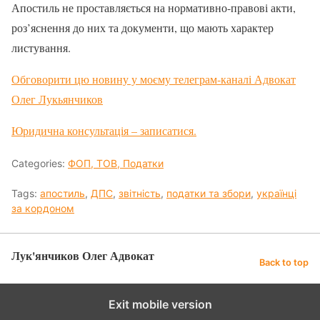
Апостиль не проставляється на нормативно-правові акти,
роз’яснення до них та документи, що мають характер
листування.
Обговорити цю новину у моєму телеграм-каналі Адвокат
Олег Лукьянчиков
Юридична консультація – записатися.
Categories:
ФОП, ТОВ, Податки
Tags:
апостиль
,
ДПС
,
звітність
,
податки та збори
,
українці
за кордоном
Лук'янчиков Олег Адвокат
Back to top
Exit mobile version