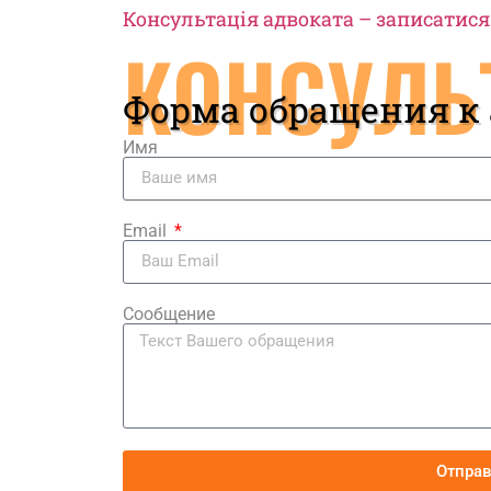
Консультація адвоката – записатися
КОНСУЛЬ
Форма обращения к
Имя
Email
Сообщение
Отпра