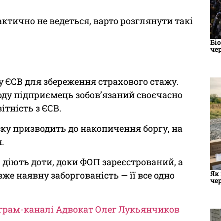
тично не ведеться, варто розглянути такі
Бі
че
 ЄСВ для збереження страхового стажу.
ходу підприємець зобов’язаний своєчасно
ітність з ЄСВ.
ску призводить до накопичення боргу, на
.
В діють доти, доки ФОП зареєстрований, а
Як
же наявну заборгованість — її все одно
че
грам-каналі Адвокат Олег Лукьянчиков