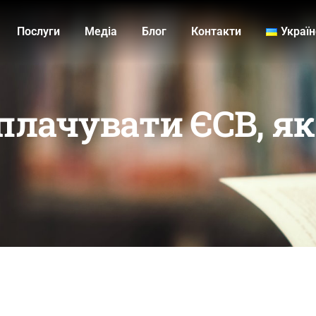
Послуги
Медiа
Блог
Контакти
Украї
сплачувати ЄСВ, я