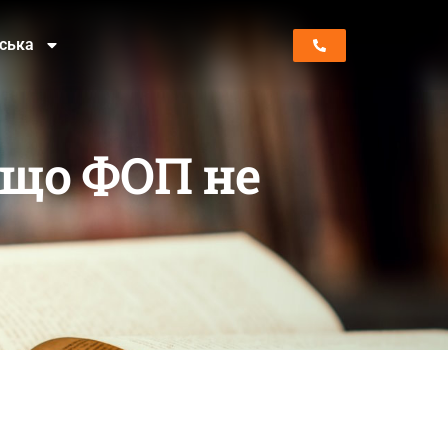
нська
кщо ФОП не