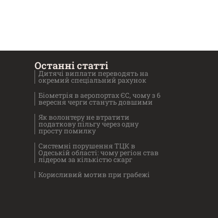
Останні статті
Дитячі виплати переводять на
окремий спеціальний рахунок
Біометрія в аеропортах ЄС, чому з 6
вересня черги стануть довшими
Як волонтеру не втратити
податкову пільгу через одну
просту помилку
Системні порушення ТЦК в
Одеській області: чому регіон став
лідером за кількістю скарг
Корисливий мотив при грабежі