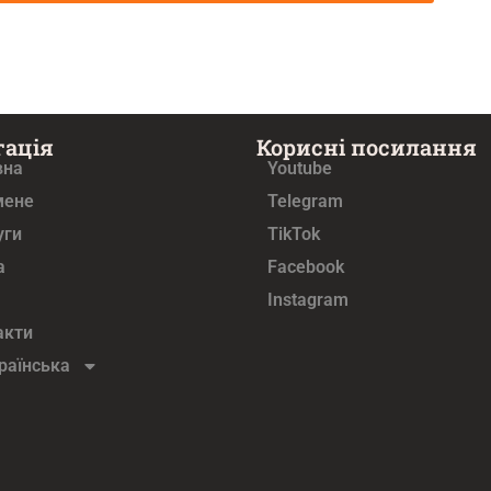
гація
Корисні посилання
вна
Youtube
мене
Telegram
уги
TikTok
а
Facebook
Instagram
акти
раїнська