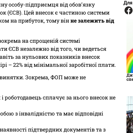
Для
чну особу-підприємця від обов’язку
к (ЄСВ). Цей внесок є частиною системи
ком на прибуток, тому він
не залежить від
зокрема на спрощеній системі
ти ЄСВ незалежно від того, чи ведеться
Навіть за нульових показників внесок
і – 22% від мінімальної заробітної плати.
Ди
 винятки. Зокрема, ФОП може не
сп
і роботодавець сплачує за нього внесок не
собою з інвалідністю та має відповідні
 наявності підтвердних документів та з