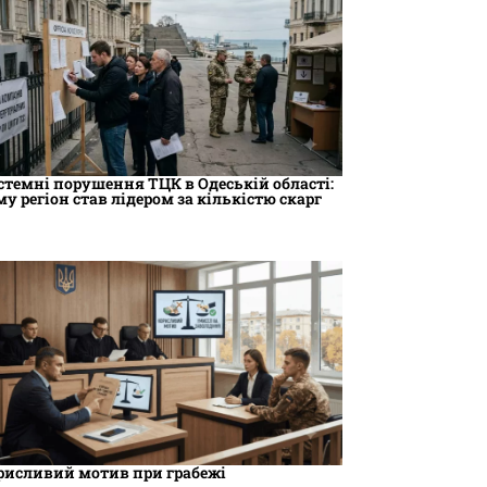
стемні порушення ТЦК в Одеській області:
му регіон став лідером за кількістю скарг
рисливий мотив при грабежі