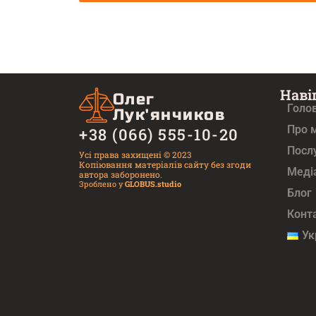
Наві
Олег
Голо
Лук'янчиков
Про 
+38 (066) 555-10-20
Посл
Усі права захищені © 2023
Копіювання матеріалів сайту без згоди
Медi
автора заборонено.
Зроблено у
GLOBUS.studio
Блог
Конт
Ук