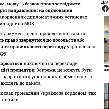
Для
ном, можуть
безкоштовно засвідчити
для направлення на оцінювання
 закордонних дипломатичних установах
прилюднило МОЗ.
ет документів для проходження такого
ь право звернутися до посольств або
ння правильності перекладу
українською
ору
.
ширюється
виключно на переклади
Що
 цієї процедури
. Зокрема, це можуть бути
па
н здоров’я та функціональні обмеження, а
 входять до пакета.
 самі громадяни України за кордоном, так
ставники.