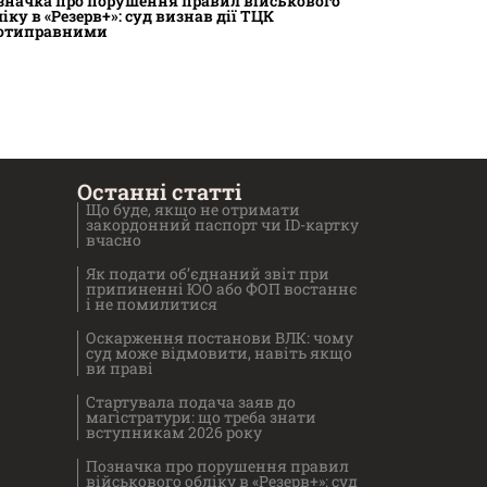
значка про порушення правил військового
ліку в «Резерв+»: суд визнав дії ТЦК
отиправними
Останні статті
Що буде, якщо не отримати
закордонний паспорт чи ID-картку
вчасно
Як подати об’єднаний звіт при
припиненні ЮО або ФОП востаннє
і не помилитися
Оскарження постанови ВЛК: чому
суд може відмовити, навіть якщо
ви праві
Стартувала подача заяв до
магістратури: що треба знати
вступникам 2026 року
Позначка про порушення правил
військового обліку в «Резерв+»: суд