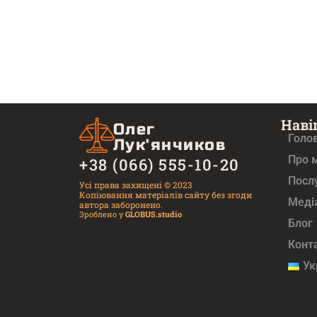
Наві
Олег
Голо
Лук'янчиков
Про 
+38 (066) 555-10-20
Посл
Усі права захищені © 2023
Копіювання матеріалів сайту без згоди
Медi
автора заборонено.
Зроблено у
GLOBUS.studio
Блог
Конт
Ук