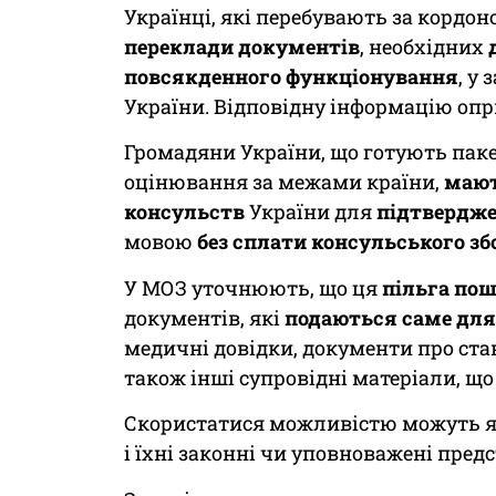
Українці, які перебувають за кордо
переклади документів
, необхідних
повсякденного функціонування
, у
України. Відповідну інформацію о
Громадяни України, що готують пак
оцінювання за межами країни,
мают
консульств
України для
підтвердже
мовою
без сплати консульського зб
У МОЗ уточнюють, що ця
пільга по
документів, які
подаються саме для
медичні довідки, документи про ста
також інші супровідні матеріали, що
Скористатися можливістю можуть як
і їхні законні чи уповноважені пред