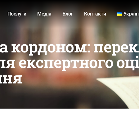
Послуги
Медiа
Блог
Контакти
Украї
за кордоном: пере
ля експертного о
ння