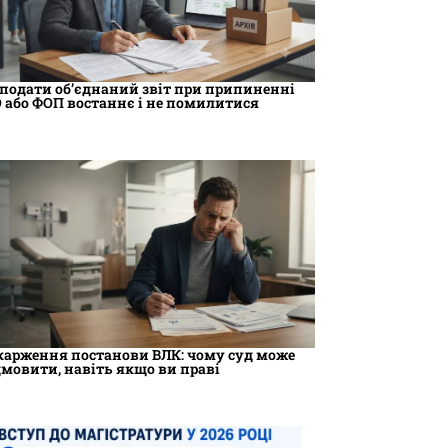
 подати об’єднаний звіт при припиненні
 або ФОП востаннє і не помилитися
карження постанови ВЛК: чому суд може
дмовити, навіть якщо ви праві