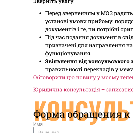
Зверніть увагу:
Перед зверненням у МОЗ радять
установі умови прийому: поряд
документів і те, чи потрібні ори
Під час подання документів слід
призначені для направлення н
функціонування.
Звільнення від консульського 
правильності перекладів у межа
Обговорити цю новину у моєму теле
Юридична консультація – записатис
КОНСУЛЬ
Форма обращения к
Имя