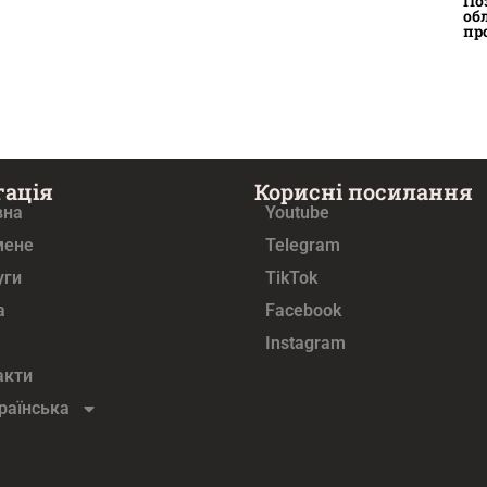
По
об
пр
гація
Корисні посилання
вна
Youtube
мене
Telegram
уги
TikTok
а
Facebook
Instagram
акти
раїнська