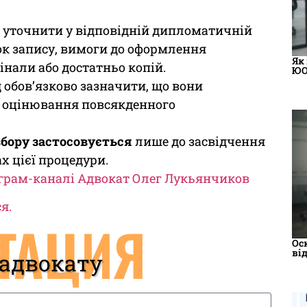
 уточнити у відповідній дипломатичній
ок запису, вимоги до оформлення
Як
гінали або достатньо копій.
ЮО
 обов’язково зазначити, що вони
а оцінювання повсякденного
збору застосовується
лише до засвідчення
х цієї процедури.
грам-каналі Адвокат Олег Лукьянчиков
я.
ТАЦИЯ
Ос
ві
 адвокату