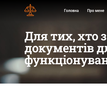
Головна
Про мене
Для тих, хто 
документів д
функціонува