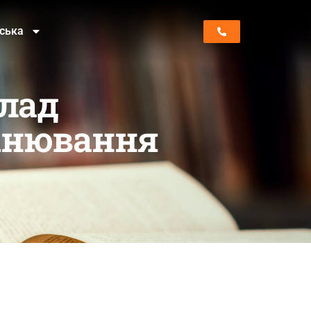
нська
клад
цінювання