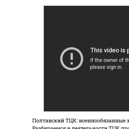
Полтавский ТЦК: военнообязанные за
Разбираемся в деятельности ТЦК п