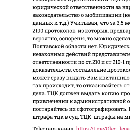
юридической ответственности за на
законодательство о мобилизации (не
данных и т.д.) Учитывая, что за 3,5
2190 протоколов, из которых, предва
вероятно, оспорены, то можно сдела
Полтавской области нет. Юридическ
незаконных действий представител
ответственности по ст.210 и ст.210-1
доказательств, составление протоко
может сразу выдать Вам квитанцию 
так происходит, то отказывайтесь о
дела. ТЦК должен выдать копию про
привлечении к административной от
постарайтесь их сфотографировать.
штрафа тцк в суд. ТЦК: штрафы на 
Telegram-канал:
https://t.me/Oleg_lega