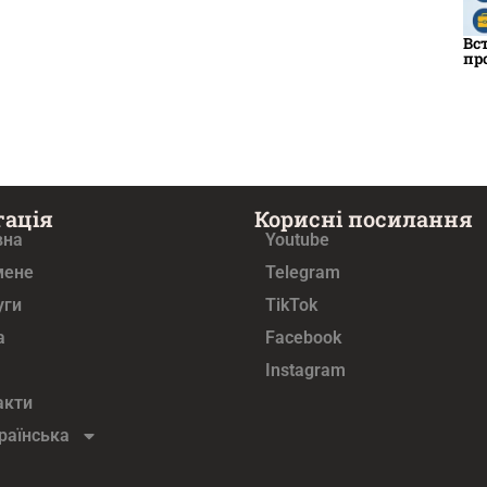
Вс
пр
гація
Корисні посилання
вна
Youtube
мене
Telegram
уги
TikTok
а
Facebook
Instagram
акти
раїнська