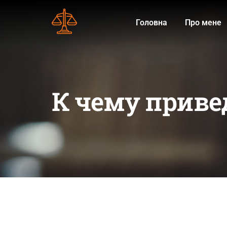
Головна
Про мене
К чему прив