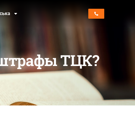
нська
 штрафы ТЦК?