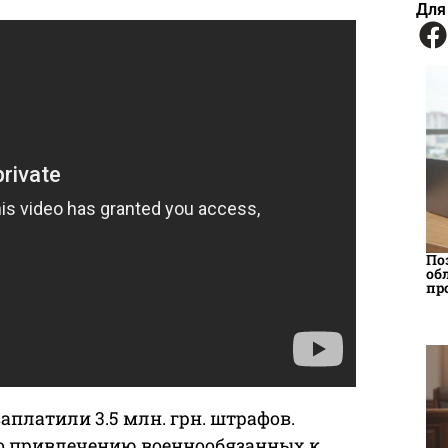
Для
По
об
пр
платили 3.5 млн. грн. штрафов.
ро привлечению военнообязанных к