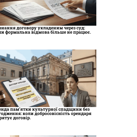
знання договору укладеним через суд:
ли формальна відмова більше не працює.
енда пам’ятки культурної спадщини без
годження: коли добросовісність орендаря
 рятує договір.