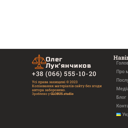
Наві
Олег
Голо
Лук'янчиков
Про 
+38 (066) 555-10-20
Посл
Усі права захищені © 2023
Копіювання матеріалів сайту без згоди
Медi
автора заборонено.
Зроблено у
GLOBUS.studio
Блог
Конт
Ук