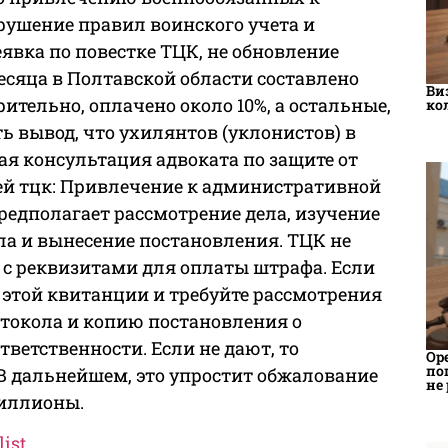
рушение правил воинского учета и
явка по повестке ТЦК, не обновление
 месяца в Полтавской области составлено
Ви
рительно, оплачено около 10%, а остальные,
ко
ть вывод, что ухилянтов (уклонистов) в
ая консультация адвоката по защите от
ей тцк: Привлечение к административной
 предполагает рассмотрение дела, изучение
ла и вынесение постановления. ТЦК не
с реквизитами для оплаты штрафа. Если
т этой квитанции и требуйте рассмотрения
токола и копию постановления о
ветственности. Если не дают, то
Ор
по
 В дальнейшем, это упростит обжалование
не
миллионы.
list