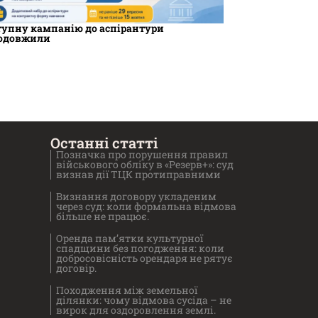
тупну кампанію до аспірантури
одовжили
Останні статті
Позначка про порушення правил
військового обліку в «Резерв+»: суд
визнав дії ТЦК протиправними
Визнання договору укладеним
через суд: коли формальна відмова
більше не працює.
Оренда пам’ятки культурної
спадщини без погодження: коли
добросовісність орендаря не рятує
договір.
Походження між земельної
ділянки: чому відмова сусіда – не
вирок для оздоровлення землі.