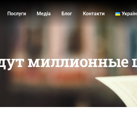
Послуги
Медiа
Блог
Контакти
Украї
едут миллионные