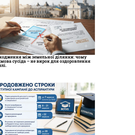
ходження між земельної ділянки: чому
дмова сусіда – не вирок для оздоровлення
млі.