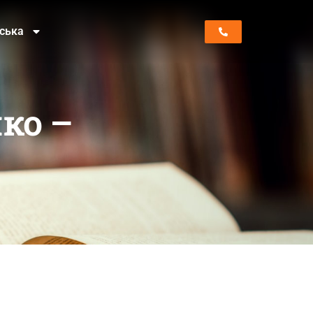
нська
ко –