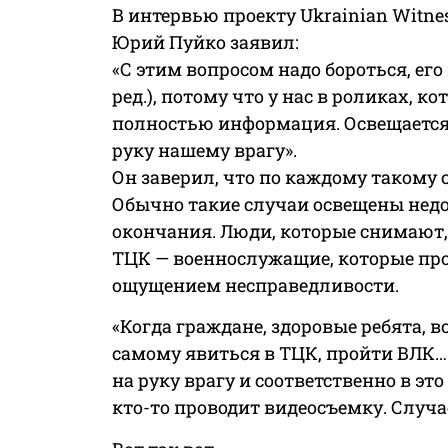
В интервью проекту Ukrainian Witne
Юрий Пуйко заявил:
«С этим вопросом надо бороться, его
ред.), потому что у нас в роликах, к
полностью информация. Освещается 
руку нашему врагу».
Он заверил, что по каждому такому
Обычно такие случаи освещены недос
окончания. Люди, которые снимают, д
ТЦК — военнослужащие, которые пр
ощущением несправедливости.
«Когда граждане, здоровые ребята, 
самому явиться в ТЦК, пройти ВЛК…
на руку врагу и соответственно в э
кто-то проводит видеосъемку. Случа