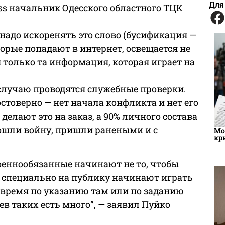
Для
ss начальник Одесского областного ТЦК
 надо искоренять это слово (бусификация —
оторые попадают в интернет, освещается не
только та информация, которая играет на
 случаю проводятся служебные проверки.
товерно — нет начала конфликта и нет его
елают это на заказ, а 90% личного состава
ошли войну, пришли ранеными и с
Мо
кр
военнообязанные начинают не то, чтобы
 специально на публику начинают играть
то время по указанию там или по заданию
ев таких есть много”, — заявил Пуйко