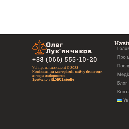
Наві
Олег
Голо
Лук'янчиков
Про 
+38 (066) 555-10-20
Посл
Усі права захищені © 2023
Копіювання матеріалів сайту без згоди
Медi
автора заборонено.
Зроблено у
GLOBUS.studio
Блог
Конт
Ук