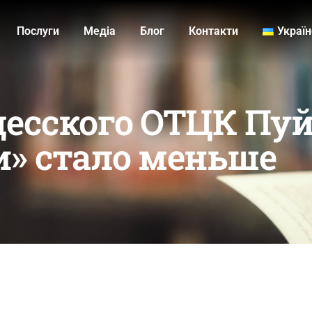
Послуги
Медiа
Блог
Контакти
Украї
есского ОТЦК Пуй
» стало меньше