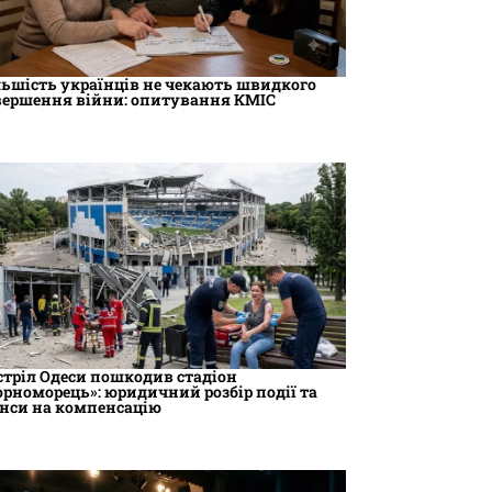
льшість українців не чекають швидкого
вершення війни: опитування КМІС
стріл Одеси пошкодив стадіон
орноморець»: юридичний розбір події та
нси на компенсацію