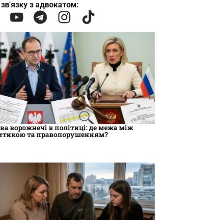
 зв'язку з адвокатом:
ва ворожнечі в політиці: де межа між
итикою та правопорушенням?