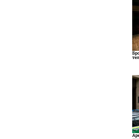
Бр
те
Ар