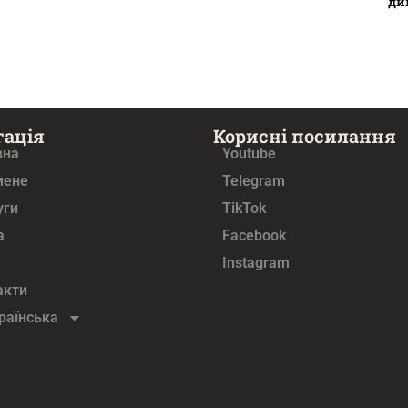
ди
гація
Корисні посилання
вна
Youtube
мене
Telegram
уги
TikTok
а
Facebook
Instagram
акти
раїнська