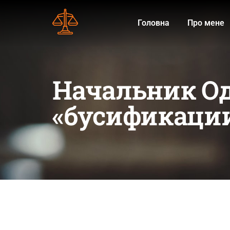
Головна
Про мене
Начальник Од
«бусификации