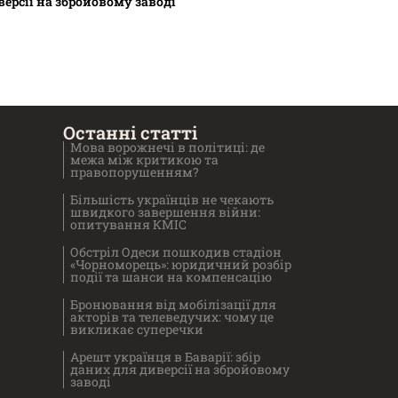
версії на збройовому заводі
Останні статті
Мова ворожнечі в політиці: де
межа між критикою та
правопорушенням?
Більшість українців не чекають
швидкого завершення війни:
опитування КМІС
Обстріл Одеси пошкодив стадіон
«Чорноморець»: юридичний розбір
події та шанси на компенсацію
Бронювання від мобілізації для
акторів та телеведучих: чому це
викликає суперечки
Арешт українця в Баварії: збір
даних для диверсії на збройовому
заводі