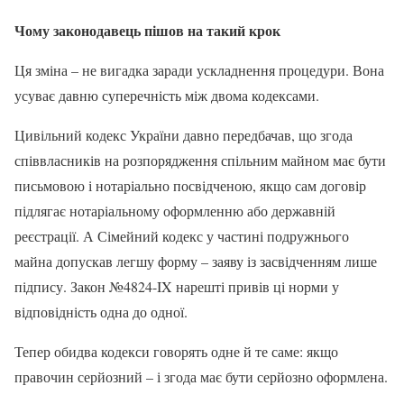
Чому законодавець пішов на такий крок
Ця зміна – не вигадка заради ускладнення процедури. Вона
усуває давню суперечність між двома кодексами.
Цивільний кодекс України давно передбачав, що згода
співвласників на розпорядження спільним майном має бути
письмовою і нотаріально посвідченою, якщо сам договір
підлягає нотаріальному оформленню або державній
реєстрації. А Сімейний кодекс у частині подружнього
майна допускав легшу форму – заяву із засвідченням лише
підпису. Закон №4824-IX нарешті привів ці норми у
відповідність одна до одної.
Тепер обидва кодекси говорять одне й те саме: якщо
правочин серйозний – і згода має бути серйозно оформлена.