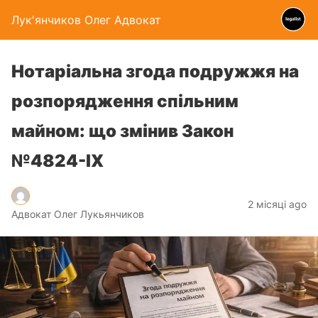
Лук'янчиков Олег Адвокат
Нотаріальна згода подружжя на
розпорядження спільним
майном: що змінив Закон
№4824-IX
2 місяці ago
Адвокат Олег Лукьянчиков