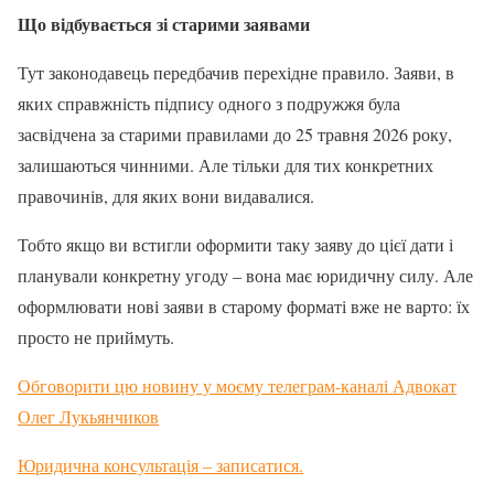
Що відбувається зі старими заявами
Тут законодавець передбачив перехідне правило. Заяви, в
яких справжність підпису одного з подружжя була
засвідчена за старими правилами до 25 травня 2026 року,
залишаються чинними. Але тільки для тих конкретних
правочинів, для яких вони видавалися.
Тобто якщо ви встигли оформити таку заяву до цієї дати і
планували конкретну угоду – вона має юридичну силу. Але
оформлювати нові заяви в старому форматі вже не варто: їх
просто не приймуть.
Обговорити цю новину у моєму телеграм-каналі Адвокат
Олег Лукьянчиков
Юридична консультація – записатися.