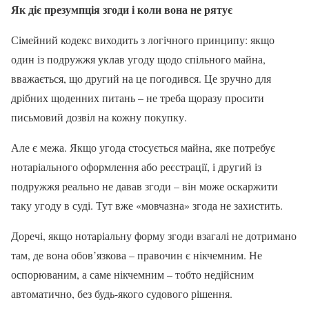
Як діє презумпція згоди і коли вона не рятує
Сімейний кодекс виходить з логічного принципу: якщо
один із подружжя уклав угоду щодо спільного майна,
вважається, що другий на це погодився. Це зручно для
дрібних щоденних питань – не треба щоразу просити
письмовий дозвіл на кожну покупку.
Але є межа. Якщо угода стосується майна, яке потребує
нотаріального оформлення або реєстрації, і другий із
подружжя реально не давав згоди – він може оскаржити
таку угоду в суді. Тут вже «мовчазна» згода не захистить.
Доречі, якщо нотаріальну форму згоди взагалі не дотримано
там, де вона обов’язкова – правочин є нікчемним. Не
оспорюваним, а саме нікчемним – тобто недійсним
автоматично, без будь-якого судового рішення.