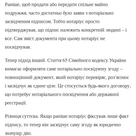
Раніше, щоб продати або передати спільне майно
подружжя, часто достатньо було заяви з нотаріально
засвідченим підписом. Тобто нотаріус просто
підтверджував, що підпис належить конкретній людині – і
все. Сам зміст документа при цьому нотаріус не
посвідчував.
Тепер підхід інший. Стаття 65 Сімейного кодексу України
вимагає оформляти саме нотаріально посвідчену згоду –
повноцінний документ, який нотаріус перевіряє, роз’яснює
і засвідчує як єдине ціле. Це стосується будь-якого договору,
що потребує нотаріального посвідчення або державної
реєстрації.
Різниця суттєва. Якщо раніше нотаріус фіксував лише факт
підпису, то тепер він засвідчує саму згоду як юридично
значущу дію.