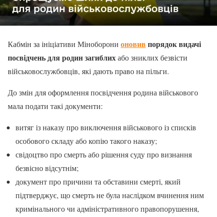
оновив
порядок видачі
Кабмін за ініціативи Міноборони
посвідчень для родин загиблих
або зниклих безвісти
військовослужбовців, які дають право на пільги.
До змін для оформлення посвідчення родина військового
мала подати такі документи:
витяг із наказу про виключення військового із списків
особового складу або копію такого наказу;
свідоцтво про смерть або рішення суду про визнання
безвісно відсутнім;
документ про причини та обставини смерті, який
підтверджує, що смерть не була наслідком вчинення ним
кримінального чи адміністративного правопорушення,