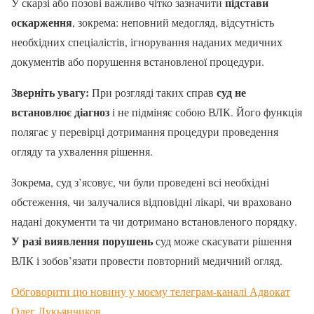
підстави
У скарзі або позові важливо чітко зазначити
оскарження
, зокрема: неповний медогляд, відсутність
необхідних спеціалістів, ігнорування наданих медичних
документів або порушення встановленої процедури.
Зверніть увагу:
суд не
При розгляді таких справ
встановлює діагноз
і не підміняє собою ВЛК. Його функція
полягає у перевірці дотримання процедури проведення
огляду та ухвалення рішення.
Зокрема, суд з’ясовує, чи були проведені всі необхідні
обстеження, чи залучалися відповідні лікарі, чи враховано
надані документи та чи дотримано встановленого порядку.
У разі виявлення порушень
суд може скасувати рішення
ВЛК і зобов’язати провести повторний медичний огляд.
Обговорити цю новину у моєму телеграм-каналі Адвокат
Олег Лукьянчиков