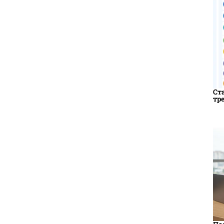
Ст
тр