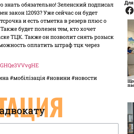
Для
 знать обязательно! Зеленский подписал
ен закон 12093? Уже сейчас он будет
тсрочка и есть отметка в резерв плюс о
Также будет полезен тем, кто хочет
ске ТЦК. Также он позволит снять розыск
можность оплатить штраф тцк через
be/GHQe3VVvgHE
на #мобілізація #новини #новости
Що
па
ТАЦИЯ
 адвокату