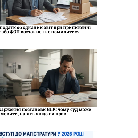
 подати об’єднаний звіт при припиненні
 або ФОП востаннє і не помилитися
карження постанови ВЛК: чому суд може
дмовити, навіть якщо ви праві