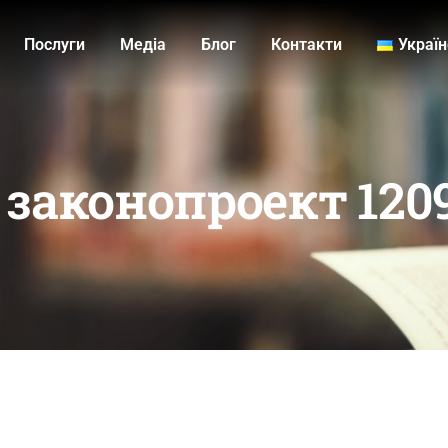
Послуги
Медiа
Блог
Контакти
Украї
 законопроект 120