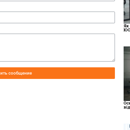
Як
ЮО
вить сообщение
Ос
ві