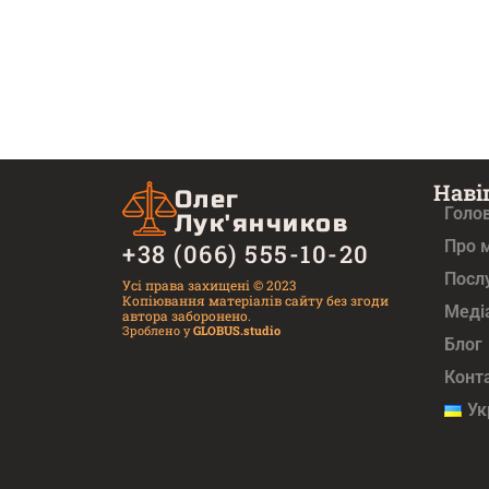
Наві
Олег
Голо
Лук'янчиков
Про 
+38 (066) 555-10-20
Посл
Усі права захищені © 2023
Копіювання матеріалів сайту без згоди
Медi
автора заборонено.
Зроблено у
GLOBUS.studio
Блог
Конт
Ук