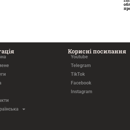
По
об
пр
гація
Корисні посилання
вна
Youtube
мене
Telegram
уги
TikTok
а
Facebook
Instagram
акти
раїнська