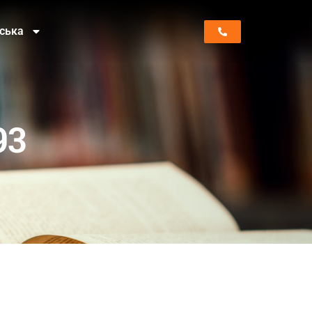
нська
93