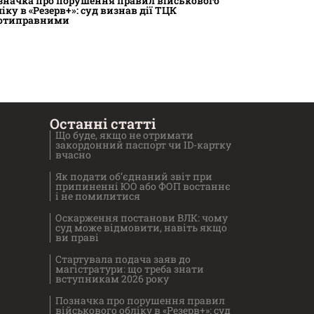
значка про порушення правил військового
ліку в «Резерв+»: суд визнав дії ТЦК
отиправними
Останні статті
Що буде, якщо не отримати
закордонний паспорт чи ID-картку
вчасно
Як подати об’єднаний звіт при
припиненні ЮО або ФОП востаннє
і не помилитися
Оскарження постанови ВЛК: чому
суд може відмовити, навіть якщо
ви праві
Стартувала подача заяв до
магістратури: що треба знати
вступникам 2026 року
Позначка про порушення правил
військового обліку в «Резерв+»: суд