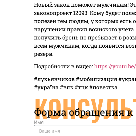
Новый закон поможет мужчинам! Это
законопроект 12093. Кому будет полез
полезен тем людям, у которых есть о
нарушении правил воинского учета. 
получить бронь но пребывает в розы
всем мужчинам, когда появится воз
резерв.
Подробности в видео:
https://youtu.
#лукьянчиков #мобилизация #украи
#україна #влк #тцк #повестка
КОНСУЛЬ
Форма обращения к
Имя