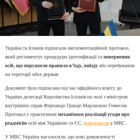
Україна та Іспанія підписали імплементаційний протокол,
повернення
який регламентує процедури ідентифікації та
осіб, що порушили правила в’їзду, виїзду
або перебування
на території обох держав.
Документ було підписано під час офіційного візиту до
України делегації Королівства Іспанія на чолі з міністром
внутрішніх справ Фернандо Гранде-Марласкою Гомесом.
механізмом реалізації угоди про
Протокол є практичним
реадмісію
осіб між Україною та ЄС,
повідомили
у МВС.
У МВС України наголосили, що нові домовленості