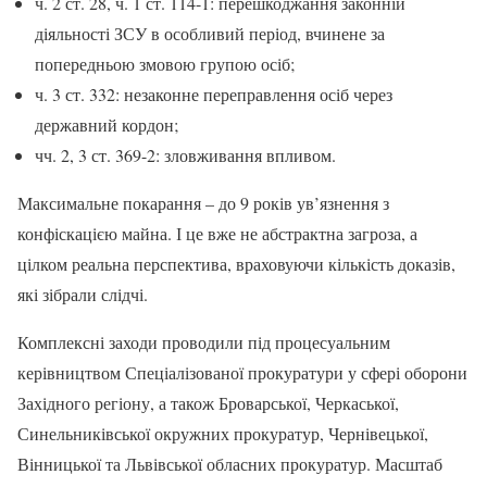
ч. 2 ст. 28, ч. 1 ст. 114-1: перешкоджання законній
діяльності ЗСУ в особливий період, вчинене за
попередньою змовою групою осіб;
ч. 3 ст. 332: незаконне переправлення осіб через
державний кордон;
чч. 2, 3 ст. 369-2: зловживання впливом.
Максимальне покарання – до 9 років ув’язнення з
конфіскацією майна. І це вже не абстрактна загроза, а
цілком реальна перспектива, враховуючи кількість доказів,
які зібрали слідчі.
Комплексні заходи проводили під процесуальним
керівництвом Спеціалізованої прокуратури у сфері оборони
Західного регіону, а також Броварської, Черкаської,
Синельниківської окружних прокуратур, Чернівецької,
Вінницької та Львівської обласних прокуратур. Масштаб