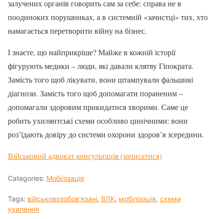
залучених органів говорить сам за себе: справа не в
поодиноких порушниках, а в системній «зачистці» тих, хто
намагається перетворити війну на бізнес.
І знаєте, що найприкріше? Майже в кожній історії
фігурують медики – люди, які давали клятву Гіпократа.
Замість того щоб лікувати, вони штампували фальшиві
діагнози. Замість того щоб допомагати пораненим –
допомагали здоровим прикидатися хворими. Саме це
робить ухилянтські схеми особливо цинічними: вони
роз’їдають довіру до системи охорони здоров’я зсередини.
Військовий адвокат консультація (записатися)
Categories:
Мобілізація
Tags:
військовозобов'язані
,
ВЛК
,
мобілізація
,
схеми
ухилення