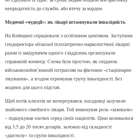
непридатність до служби, або втечу за кордон.
Медичні «чудодії»: як лікарі штампували інвалідність
На Київщині спрацювали з особливим цинізмом. Заступник
гендиректора обласної психіатрично-наркологічної лікарні
разом із завідувачем одного з відділень організували
справжній конвеєр. Схема була простою, як сніданок:
військовозобов’язаний потрапляв на фіктивне «стаціонарне
лікування», а згодом отримував групу інвалідності. Без
жодних для цього підстав.
Щоб потік клієнтів не вичерпувався, посадовці залучили
знайомого сімейного лікаря. Той виконував роль «зазивали»
– підшукував охочих серед своїх пацієнтів. Ціни коливалися
від 3,5 до 20 тисяч доларів, залежно від складності
«діагнозу» та групи інвалідності.