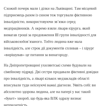
Схожий почерк мали і ділки на Львівщині. Там місцевий
підприємець разом із сином теж торгували фіктивною
інвалідністю, використовуючи зв’язки серед
медпрацівників. А окремо взяли лікаря-хірурга, який
вимагав гроші за продовження III групи інвалідності для
військовозобов’язаного. Тобто людина вже мала
інвалідність, але строк дії документів спливав – і хірург
«вирішував» це питання за винагороду.
На Дніпропетровщині ухилянтські схеми будували на
сімейному підряді. Дві сестри продавали фіктивні довідки
про інвалідність, а лікарі кількох медзакладів області
вписували туди неіснуючі важкі діагнози. Уявіть собі: ви
абсолютно здорова людина, але на папері у вас такий
«букет» хвороб, що будь-яка ВЛК одразу визнає
непридатність.