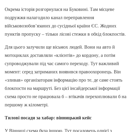
Окрема історія розгорнулася на Буковині. Там місцеве
подружжя налагодило канал переправлення
військовозобов’язаних до сусідньої країни ЄС. Жодних
пунктів пропуску – тільки лісові стежки в обхід блокпостів.
Для цього залучили ще вісьмох людей. Вони на авто й
мотоциклах доставляли «клієнтів» до кордону, а потім
супроводжували під час самого переходу. Тут важливий
момент: серед затриманих виявився правоохоронець. Він
«зливав» організаторам інформацію про те, де саме стоять
блокпости на маршруті. Без цієї інсайдерської інформації
схема просто не працювала б – втікачів перехоплювали б на
першому ж кілометрі.
Тилові посади за хабар: вінницький кейс
У Вінниці схема була іншою. Тут посадовець однієї з