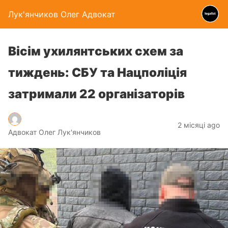
Лук'янчиков Олег Адвокат
Вісім ухилянтських схем за
тиждень: СБУ та Нацполіція
затримали 22 організаторів
2 місяці ago
Адвокат Олег Лук'янчиков