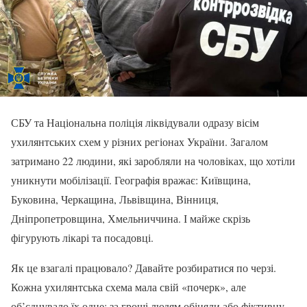
СБУ та Національна поліція ліквідували одразу вісім
ухилянтських схем у різних регіонах України. Загалом
затримано 22 людини, які заробляли на чоловіках, що хотіли
уникнути мобілізації. Географія вражає: Київщина,
Буковина, Черкащина, Львівщина, Вінниця,
Дніпропетровщина, Хмельниччина. І майже скрізь
фігурують лікарі та посадовці.
Як це взагалі працювало? Давайте розбиратися по черзі.
Кожна ухилянтська схема мала свій «почерк», але
об’єднувало їх одне: за гроші людям обіцяли або фіктивну