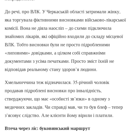
До речі, про ВЛК. У Черкаській області затримали жінку,
яка торгувала фіктивними висновками військово-лікарської
комісії. Вона не діяла наосліп – до схеми підключила
знайомих лікарів, які офіційно входили до складу місцевої
ВЛК. Тобто висновки були не просто підробленими
«липовими» довідками, а цілком собі справжніми
документами з усіма печатками. Просто зміст їхній не
відповідав реальному стану здоров’я людини.
Хмельниччина теж відзначилася. 35-річний чоловік
продавав підроблені висновки про інвалідність,
стверджуючи, що має «особисті зв’язки» в одному з
медичних закладів. Чи справді мав, чи то був блеф – тепер
з’ясовує слідство. Але клієнти йому вірили і платили.
Втеча через ліс: буковинський маршрут