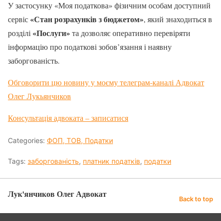
У застосунку «Моя податкова» фізичним особам доступний
«Стан розрахунків з бюджетом»
сервіс
, який знаходиться в
«Послуги»
розділі
та дозволяє оперативно перевіряти
інформацію про податкові зобов’язання і наявну
заборгованість.
Обговорити цю новину у моєму телеграм-каналі Адвокат
Олег Лукьянчиков
Консультація адвоката – записатися
Categories:
ФОП, ТОВ, Податки
Tags:
заборгованість
,
платник податків
,
податки
Лук'янчиков Олег Адвокат
Back to top