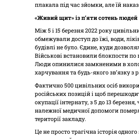
плакала під час зйомки, але їй нака
«Живий щит» із п’яти сотень людей
Між 5 і 15 березня 2022 року цивільн
обмежували доступ до їжі, води, лік
будівлі не було. Єдине, куди дозволя
Військові встановили блокпости по 
Люди опинилися замкненими в холо
харчування та будь-якого зв’язку з 
Фактично 500 цивільних осіб викор
російських позицій і щоб перешкодит
окупації інтернату, з 5 до 13 березня
належної медичної допомоги померло
території закладу.
Це не просто трагічна історія одног