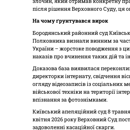
злочин, який отримав конкретну прав
після рішення Верховного Суду, ця о
На чому ґрунтувався вирок
Бородянський районний суд Київської
Полковника визнали винним за част
України – жорстоке поводження з ц
наказів про вчинення таких дій та і
Доказова база виявилася переконлив
директорки інтернату, свідчення ві
огляду відеозаписів із соціальних 
військової техніки на території інтер
впізнання за фотознімками.
Київський апеляційний суд 8 травня 
квітня 2026 року Верховний Суд пост
задоволенні касаційної скарги.