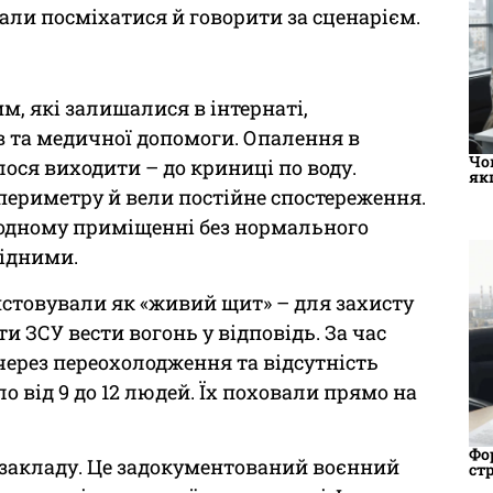
зали посміхатися й говорити за сценарієм.
им, які залишалися в інтернаті,
ів та медичної допомоги. Опалення в
Чо
лося виходити – до криниці по воду.
як
периметру й вели постійне спостереження.
дному приміщенні без нормального
рідними.
истовували як «живий щит» – для захисту
и ЗСУ вести вогонь у відповідь. За час
, через переохолодження та відсутність
 від 9 до 12 людей. Їх поховали прямо на
Фо
о закладу. Це задокументований воєнний
ст