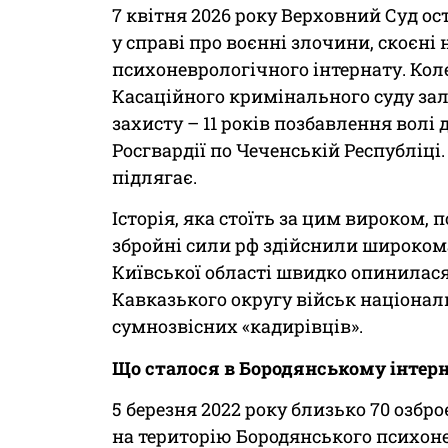
7 квітня 2026 року Верховний Суд о
у справі про воєнні злочини, скоєні 
психоневрологічного інтернату. Коле
Касаційного кримінального суду за
захисту – 11 років позбавлення вол
Росгвардії по Чеченській Республіці
підлягає.
Історія, яка стоїть за цим вироком, 
збройні сили рф здійснили широкома
Київської області швидко опинилася
Кавказького округу військ національ
сумнозвісних «кадирівців».
Що сталося в Бородянському інтерн
5 березня 2022 року близько 70 озб
на територію Бородянського психоне