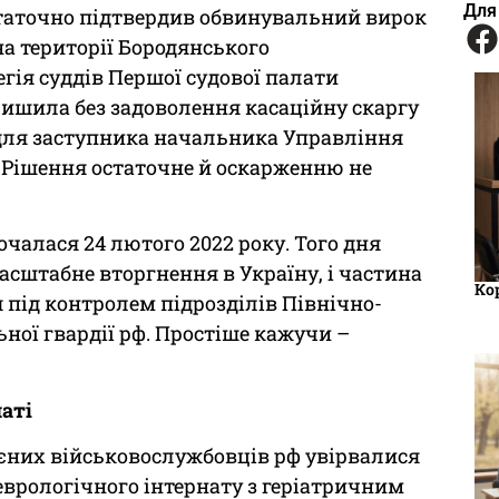
Для
статочно підтвердив обвинувальний вирок
на території Бородянського
гія суддів Першої судової палати
лишила без задоволення касаційну скаргу
і для заступника начальника Управління
. Рішення остаточне й оскарженню не
почалася 24 лютого 2022 року. Того дня
сштабне вторгнення в Україну, і частина
Ко
 під контролем підрозділів Північно-
ної гвардії рф. Простіше кажучи –
аті
роєних військовослужбовців рф увірвалися
врологічного інтернату з геріатричним