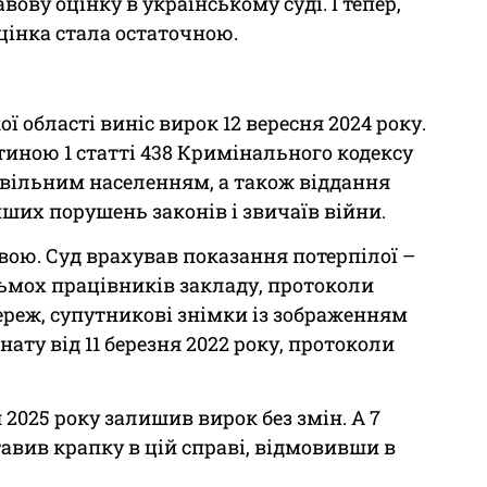
ову оцінку в українському суді. І тепер,
цінка стала остаточною.
 області виніс вирок 12 вересня 2024 року.
иною 1 статті 438 Кримінального кодексу
ивільним населенням, а також віддання
нших порушень законів і звичаїв війни.
ою. Суд врахував показання потерпілої –
сьмох працівників закладу, протоколи
мереж, супутникові знімки із зображенням
нату від 11 березня 2022 року, протоколи
2025 року залишив вирок без змін. А 7
авив крапку в цій справі, відмовивши в