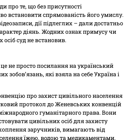
ди про те, що без присутності
во встановити спрямованість його умислу.
відеозаписи, дії підлеглих – дали достатньо
арактер діянь. Жодних ознак примусу чи
 осіб суд не встановив.
– це не просто посилання на український
 зобов’язань, які взяла на себе Україна і
онвенцію про захист цивільного населення
датковий протокол до Женевських конвенцій
 міжнародного гуманітарного права. Вони
товувати цивільних осіб для захисту
ахоплення заручників, вимагають від
аселення їжею, водою та медикаментами.