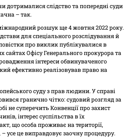
чи дотрималися слідство та попередні суди
начна – так.
міжнародний розшук ще 4 жовтня 2022 року.
ідстави для спеціального розслідування й
 повістки про виклик публікувалися в
них сайтах Офісу Генерального прокурора та
 провадження інтереси обвинуваченого
кий ефективно реалізовував право на
опейського суду з прав людини. У справі
овився гранично чітко: судовий розгляд за
обі не суперечить Конвенції про захист
нів, інтерес суспільства в їх
кт, що особа проживає на території,
 – усе це виправдовує заочну процедуру.