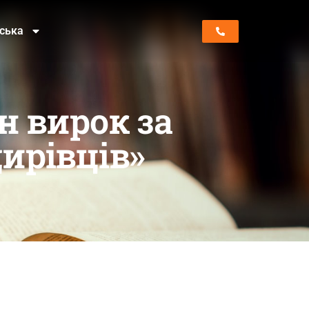
нська
н вирок за
ирівців»