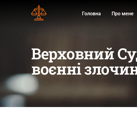
Головна
Про мене
Верховний Су
воєнні злочи