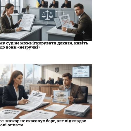
му суд не може ігнорувати докази, навіть
що вони «незручні»
рс-мажор не скасовує борг, але відкладає
рокі оплати