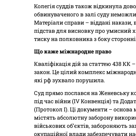
Колегія суддів також відкинула дово
обвинуваченого в залі суду неможли
Матеріали справи – віддані накази, 
підстав для висновку про умисний х
тиску на полковника з боку сторонніх
Що каже міжнародне право
Кваліфікація дій за статтею 438 КК 
закон. Це цілий комплекс міжнародних
які рф зухвало порушила.
Суд прямо послався на Женевську к
під час війни (IV Конвенція) та До
(Протокол I). Ці документи – основа
містять абсолютну заборону викорис
військових об’єктів, забороняють з
окупаційної влади забезпечувати н