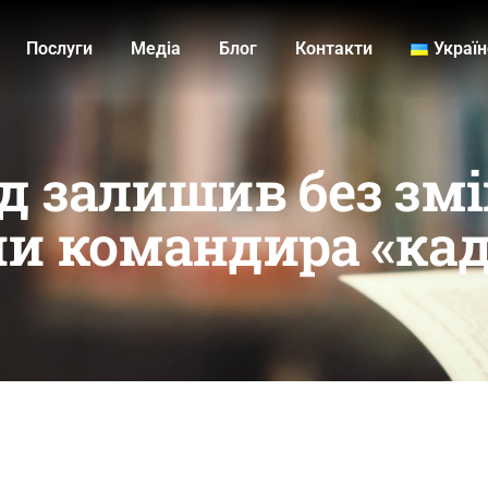
Послуги
Медiа
Блог
Контакти
Украї
д залишив без змі
ни командира «кад