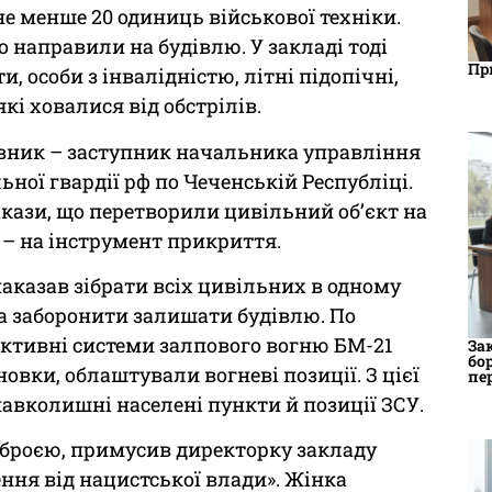
не менше 20 одиниць військової техніки.
о направили на будівлю. У закладі тоді
Пр
, особи з інвалідністю, літні підопічні,
кі ховалися від обстрілів.
вник – заступник начальника управління
ної гвардії рф по Чеченській Республіці.
накази, що перетворили цивільний об’єкт на
 – на інструмент прикриття.
аказав зібрати всіх цивільних в одному
та заборонити залишати будівлю. По
активні системи залпового вогню БМ-21
За
бо
новки, облаштували вогневі позиції. З цієї
пе
навколишні населені пункти й позиції ЗСУ.
зброєю, примусив директорку закладу
ення від нацистської влади». Жінка