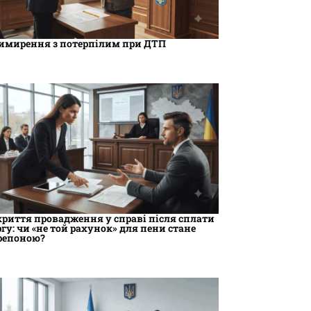
имирення з потерпілим при ДТП
криття провадження у справі після сплати
ргу: чи «не той рахунок» для пени стане
репоною?