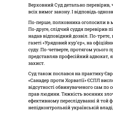
Верховний Суд детально перевірив, 
всіх вимог закону. І відповідь одноз
По-перше, полковника оголосили в 
По-друге, слідчий суддя перевірив п
надав відповідний дозвіл. По-третє,
газеті «Урядовий кур’єр», на офіцій
суду. По-четверте, протягом усього
представляв професійний адвокат, я
захист.
Суд також послався на практику Євр
«Санадер проти Хорватії» ЄСПЛ висл
відсутності обвинуваченого сам по с
прав людини. Тяжкість воєнних злочи
ефективному переслідуванні й той фа
непідконтрольній українській владі,