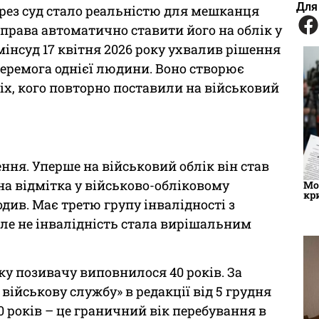
Для
рез суд стало реальністю для мешканця
 права автоматично ставити його на облік у
мінсуд 17 квітня 2026 року ухвалив рішення
 перемога однієї людини. Воно створює
х, кого повторно поставили на військовий
ння. Уперше на військовий облік він став
дна відмітка у військово-обліковому
Мо
кр
див. Має третю групу інвалідності з
Але не інвалідність стала вирішальним
ку позивачу виповнилося 40 років. За
військову службу» в редакції від 5 грудня
40 років – це граничний вік перебування в