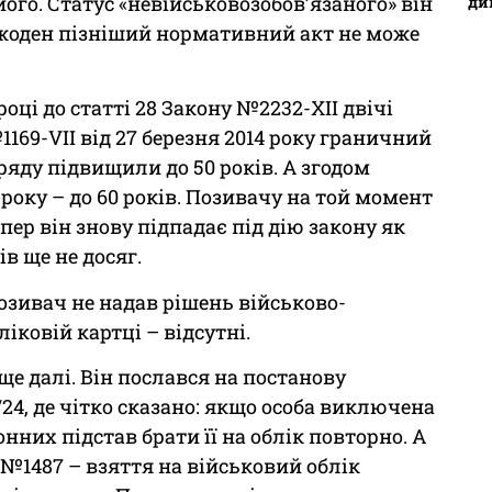
його. Статус «невійськовозобов’язаного» він
ди
І жоден пізніший нормативний акт не може
оці до статті 28 Закону №2232-XII двічі
69-VII від 27 березня 2014 року граничний
зряду підвищили до 50 років. А згодом
 року – до 60 років. Позивачу на той момент
епер він знову підпадає під дію закону як
в ще не досяг.
позивач не надав рішень військово-
ліковій картці – відсутні.
ще далі. Він послався на постанову
24, де чітко сказано: якщо особа виключена
онних підстав брати її на облік повторно. А
 №1487 – взяття на військовий облік