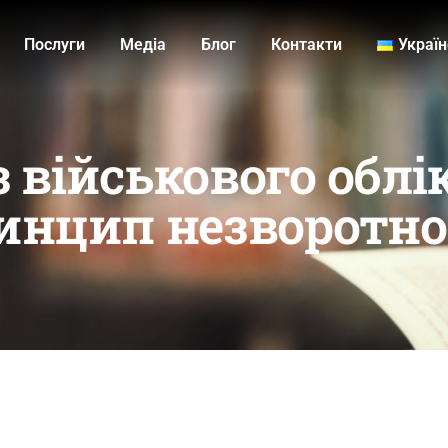
Послуги
Медiа
Блог
Контакти
Украї
військового облік
инцип незворотно