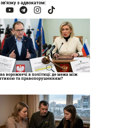
 зв'язку з адвокатом:
ва ворожнечі в політиці: де межа між
итикою та правопорушенням?