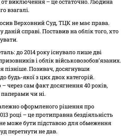
 А от виключення – це остаточно. Людина
го взагалі.
олосив Верховний Суд, ТЦК не має права.
 даній справі. Поставив на облік того, хто
бувати.
таль: до 2014 року існувало лише дві
 призовників і облік військовозобов’язаних.
ася пізніше. Позивач, досягнувши
о будь-якої з цих двох категорій.
 через сам факт досягнення 40 років,
 паперами чи ні.
належно оформленого рішення про
013 році – це протиправна бездіяльність
 не може бути підставою для обмеження
уд перетнути не дав.