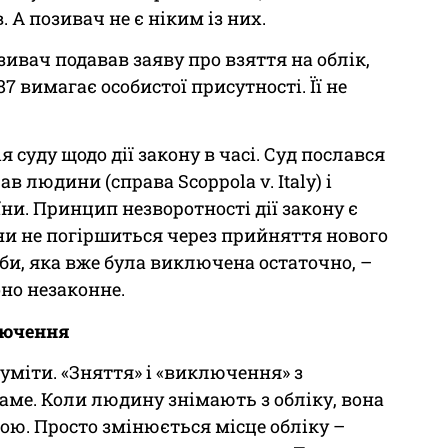
. А позивач не є ніким із них.
зивач подавав заяву про взяття на облік,
7 вимагає особистої присутності. Її не
 суду щодо дії закону в часі. Суд послався
в людини (справа Scoppola v. Italy) і
ни. Принцип незворотності дії закону є
ни не погіршиться через прийняття нового
оби, яка вже була виключена остаточно, –
оно незаконне.
лючення
уміти. «Зняття» і «виключення» з
 саме. Коли людину знімають з обліку, вона
ою. Просто змінюється місце обліку –