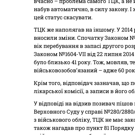
вчасно – проблема самого ТЦК, а не 
набув автоматично, в силу закону. 
цей статус скасувати.
ТЦК же наполягав на іншому. У 2014 р
вносили зміни. Спочатку Законом №11
вік перебування в запасі другого ро
Законом №1604-VII від 22 липня 2014
було близько 41 року. Тож, мовляв, т
військовозобов’язаний – адже 60 рокі
Крім того, відповідач зазначав, що 
лікарської комісії, а записи в його об
У відповіді на відзив позивач пішов 
Верховного Суду у справі №280/2880/
з військового обліку, ТЦК не має зак
також нагадав про пункт 81 Порядку