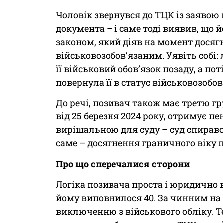
Чоловік звернувся до ТЦК із заявою
документа – і саме тоді виявив, що й
законом, який діяв на момент досягн
військовозобов’язаним. Уявіть собі:
її військовий обов’язок позаду, а по
повернула її в статус військовозобов
До речі, позивач також має третю гр
від 25 березня 2024 року, отримує пе
вирішальною для суду – суд спиравс
саме – досягнення граничного віку пе
Про що сперечалися сторони
Логіка позивача проста і юридично в
йому виповнилося 40. За чинним на 
виключенню з військового обліку. 