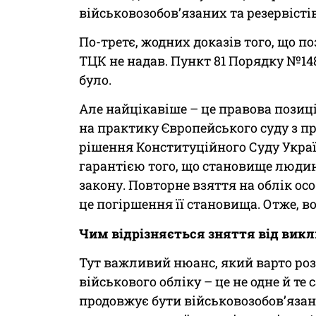
військовозобов’язаних та резервістів
По-третє, жодних доказів того, що по
ТЦК не надав. Пункт 81 Порядку №148
було.
Але найцікавіше – це правова позиція
на практику Європейського суду з пра
рішення Конституційного Суду Украї
гарантією того, що становище люди
закону. Повторне взяття на облік ос
це погіршення її становища. Отже, в
Чим відрізняється зняття від вик
Тут важливий нюанс, який варто роз
військового обліку – це не одне й те
продовжує бути військовозобов’язан