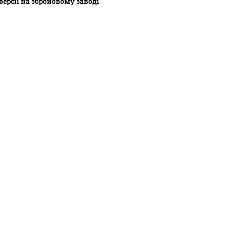
версії на збройовому заводі