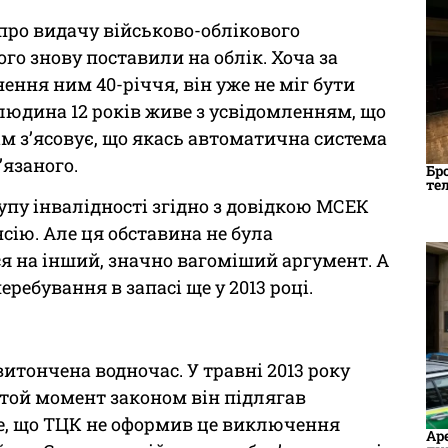
 про видачу військово-облікового
ого знову поставили на облік. Хоча за
ення ним 40-річчя, він уже не міг бути
 людина 12 років живе з усвідомленням, що
тім з’ясовує, що якась автоматична система
’язаного.
Бр
те
упу інвалідності згідно з довідкою МСЕК
нсію. Але ця обставина не була
я на інший, значно вагоміший аргумент. А
ребування в запасі ще у 2013 році.
итончена водночас. У травні 2013 року
той момент законом він підлягав
Те, що ТЦК не оформив це виключення
Ар