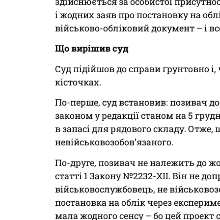
здійснюється за особистої присутно
і жодних заяв про постановку на обл
військово-обліковий документ – і вс
Що вирішив суд
Суд підійшов до справи ґрунтовно і,
кісточках.
По-перше, суд встановив: позивач дос
законом у редакції станом на 5 груд
в запасі для рядового складу. Отже, щ
невійськовозобов’язаного.
По-друге, позивач не належить до жо
статті 1 Закону №2232-XII. Він не до
військовослужбовець, не військовоз
постановка на облік через експери
мала жодного сенсу – бо цей проект 