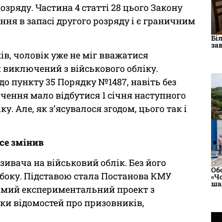
озряду. Частина 4 статті 28 цього Закону
ння в запасі другого розряду і є граничним
Бі
за
ів, чоловік уже не міг вважатися
и виключений з військового обліку.
о пункту 35 Порядку №1487, навіть без
чення мало відбутися 1 січня наступного
у. Але, як з’ясувалося згодом, цього так і
се змінив
зивача на військовий облік. Без його
Об
о боку. Підставою стала Постанова КМУ
«Ч
ша
 самий експериментальний проект з
рки відомостей про призовників,