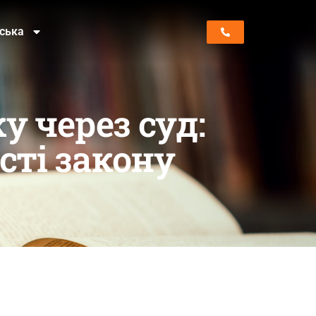
нська
у через суд:
сті закону