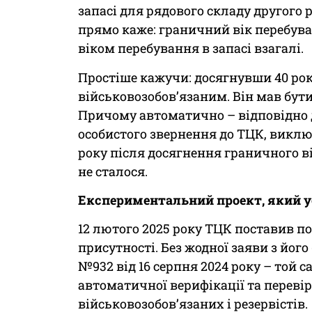
запасі для рядового складу другого р
прямо каже: граничний вік перебува
віком перебування в запасі взагалі.
Простіше кажучи: досягнувши 40 рок
військовозобов’язаним. Він мав бут
Причому автоматично – відповідно д
особистого звернення до ТЦК, виклю
року після досягнення граничного вік
не сталося.
Експериментальний проект, який у
12 лютого 2025 року ТЦК поставив по
присутності. Без жодної заяви з йог
№932 від 16 серпня 2024 року – той
автоматичної верифікації та переві
військовозобов’язаних і резервістів.