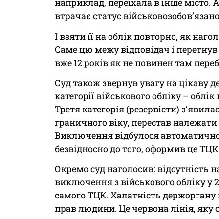
наприклад, переїхала в інше місто.
втрачає статус військовозобов’язано
І взяти її на облік повторно, як наг
Саме цю межу відповідач і перетнув у
вже 12 років як не повинен там пере
Суд також звернув увагу на цікаву де
категорії військового обліку – облік
Третя категорія (резервісти) з’явил
граничного віку, перестав належати д
Виключення відбулося автоматично –
безвідносно до того, оформив це ТЦК
Окремо суд наголосив: відсутність 
виключення з військового обліку у 2
самого ТЦК. Халатність держоргану
прав людини. Це червона лінія, яку с