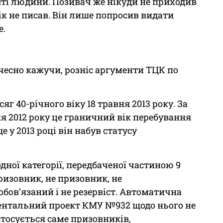
сті людини. Позивач же нікуди не приходив
ік не писав. Він лише попросив видати
е.
 чесно кажучи, розніс аргументи ТЦК по
яг 40-річного віку 18 травня 2013 року. За
ня 2012 року це граничний вік перебування
е у 2013 році він набув статусу
дної категорії, передбаченої частиною 9
призовник, не призовник, не
обов’язаний і не резервіст. Автоматична
ментальний проект КМУ №932 щодо нього не
стосується саме призовників,