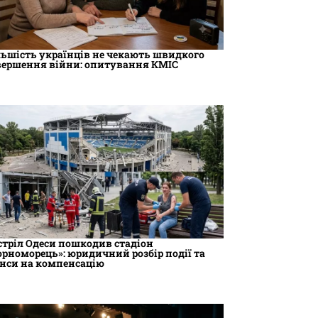
льшість українців не чекають швидкого
вершення війни: опитування КМІС
стріл Одеси пошкодив стадіон
орноморець»: юридичний розбір події та
нси на компенсацію