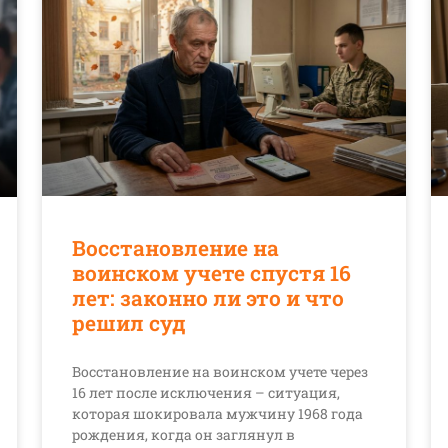
Восстановление на
воинском учете спустя 16
лет: законно ли это и что
решил суд
Восстановление на воинском учете через
16 лет после исключения – ситуация,
которая шокировала мужчину 1968 года
рождения, когда он заглянул в