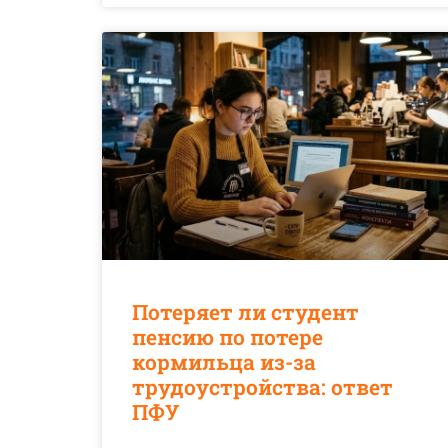
Потеряет ли студент
пенсию по потере
кормильца из-за
трудоустройства: ответ
ПФУ