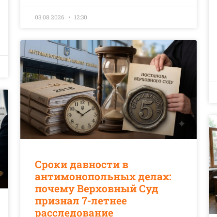
03.08.2026
12:30
Сроки давности в
антимонопольных делах:
почему Верховный Суд
признал 7-летнее
расследование