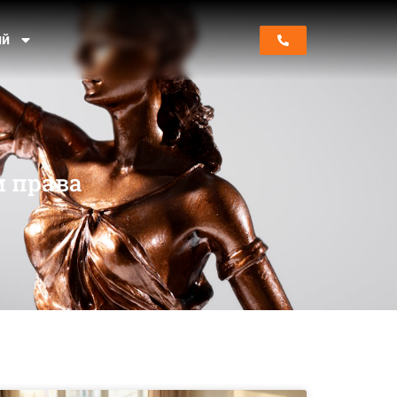
ий
м права