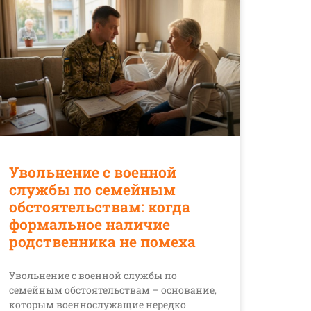
Увольнение с военной
службы по семейным
обстоятельствам: когда
формальное наличие
родственника не помеха
Увольнение с военной службы по
семейным обстоятельствам – основание,
которым военнослужащие нередко