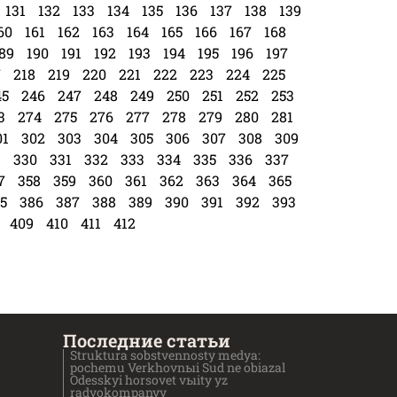
131
132
133
134
135
136
137
138
139
60
161
162
163
164
165
166
167
168
89
190
191
192
193
194
195
196
197
7
218
219
220
221
222
223
224
225
45
246
247
248
249
250
251
252
253
3
274
275
276
277
278
279
280
281
01
302
303
304
305
306
307
308
309
9
330
331
332
333
334
335
336
337
7
358
359
360
361
362
363
364
365
5
386
387
388
389
390
391
392
393
409
410
411
412
Последние статьи
Struktura sobstvennosty medya:
pochemu Verkhovnыi Sud ne obiazal
Odesskyi horsovet vыity yz
radyokompanyy