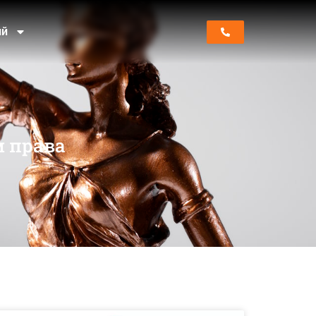
ий
м права