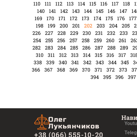
110
111
112
113
114
115
116
117
118
1
140
141
142
143
144
145
146
147
14
169
170
171
172
173
174
175
176
177
198
199
200
201
202
203
204
205
2
226
227
228
229
230
231
232
233
2
254
255
256
257
258
259
260
261
26
282
283
284
285
286
287
288
289
2
310
311
312
313
314
315
316
317
31
338
339
340
341
342
343
344
345
3
366
367
368
369
370
371
372
373
37
394
395
396
397
Нав
Олег
Yout
Лукьянчиков
Tele
+38 (066) 555-10-20