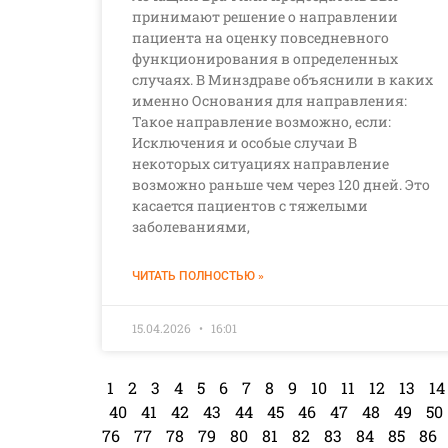
принимают решение о направлении
пациента на оценку повседневного
функционирования в определенных
случаях. В Минздраве объяснили в каких
именно Основания для направления:
Такое направление возможно, если:
Исключения и особые случаи В
некоторых ситуациях направление
возможно раньше чем через 120 дней. Это
касается пациентов с тяжелыми
заболеваниями,
ЧИТАТЬ ПОЛНОСТЬЮ »
15.04.2026
16:01
1
2
3
4
5
6
7
8
9
10
11
12
13
14
40
41
42
43
44
45
46
47
48
49
50
76
77
78
79
80
81
82
83
84
85
86