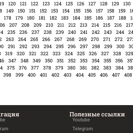
19
120
121
122
123
124
125
126
127
128
129
130
8
149
150
151
152
153
154
155
156
157
158
159
1
178
179
180
181
182
183
184
185
186
187
188
1
06
207
208
209
210
211
212
213
214
215
216
21
34
235
236
237
238
239
240
241
242
243
244
2
2
263
264
265
266
267
268
269
270
271
272
27
90
291
292
293
294
295
296
297
298
299
300
3
8
319
320
321
322
323
324
325
326
327
328
32
46
347
348
349
350
351
352
353
354
355
356
35
4
375
376
377
378
379
380
381
382
383
384
38
398
399
400
401
402
403
404
405
406
407
408
игация
Полезные ссылки
ube
Youtube
gram
Telegram