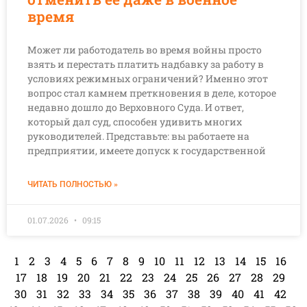
время
Может ли работодатель во время войны просто
взять и перестать платить надбавку за работу в
условиях режимных ограничений? Именно этот
вопрос стал камнем преткновения в деле, которое
недавно дошло до Верховного Суда. И ответ,
который дал суд, способен удивить многих
руководителей. Представьте: вы работаете на
предприятии, имеете допуск к государственной
ЧИТАТЬ ПОЛНОСТЬЮ »
01.07.2026
09:15
1
2
3
4
5
6
7
8
9
10
11
12
13
14
15
16
17
18
19
20
21
22
23
24
25
26
27
28
29
30
31
32
33
34
35
36
37
38
39
40
41
42