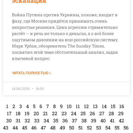
эскалация
Война Путина против Украины, похоже, входит в
фазу, где Москве придётся принимать очень
непростые решения. Цена агрессии стремительно
растёт – и речь не только о деньгах, а о всё более
ощутимом давлении на всю российскую систему.
Марк Урбан, обозреватель The Sunday Times,
посвятил этой теме обстоятельный анализ, задав
ключевой вопрос:
ЧИТАТЬ ПОЛНОСТЬЮ »
14.06.2026
16:00
1
2
3
4
5
6
7
8
9
10
11
12
13
14
15
16
17
18
19
20
21
22
23
24
25
26
27
28
29
30
31
32
33
34
35
36
37
38
39
40
41
42
43
44
45
46
47
48
49
50
51
52
53
54
55
56