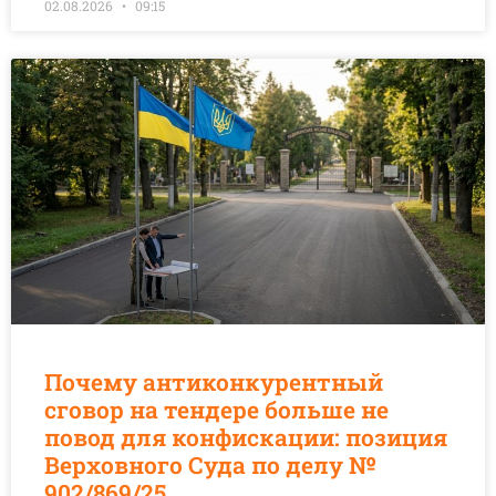
02.08.2026
09:15
Почему антиконкурентный
сговор на тендере больше не
повод для конфискации: позиция
Верховного Суда по делу №
902/869/25