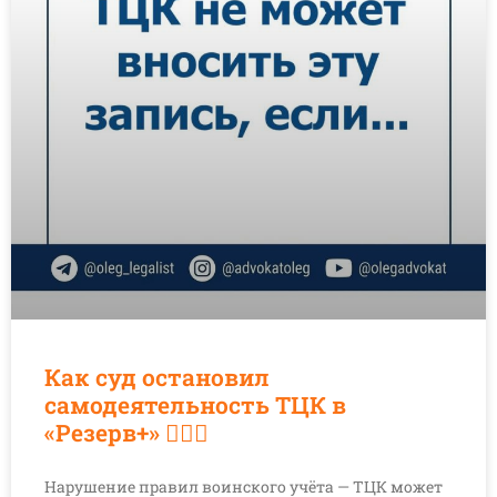
Как суд остановил
самодеятельность ТЦК в
«Резерв+» 👨🏻‍⚖️
Нарушение правил воинского учёта — ТЦК может