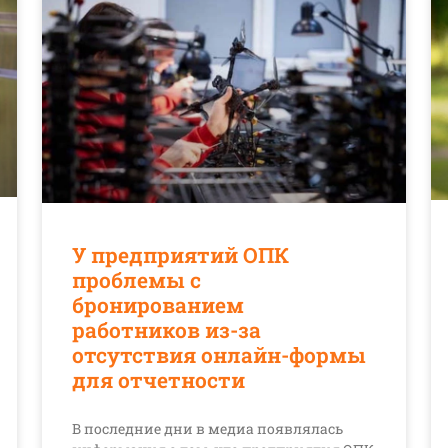
У предприятий ОПК
проблемы с
бронированием
работников из-за
отсутствия онлайн-формы
для отчетности
В последние дни в медиа появлялась