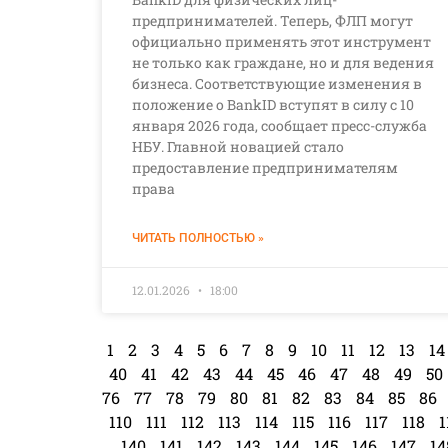
предпринимателей. Теперь, ФЛП могут
официально применять этот инструмент
не только как граждане, но и для ведения
бизнеса. Соответствующие изменения в
положение о BankID вступят в силу с 10
января 2026 года, сообщает пресс-служба
НБУ. Главной новацией стало
предоставление предпринимателям
права
ЧИТАТЬ ПОЛНОСТЬЮ »
12.01.2026
18:00
1
2
3
4
5
6
7
8
9
10
11
12
13
14
40
41
42
43
44
45
46
47
48
49
50
76
77
78
79
80
81
82
83
84
85
86
110
111
112
113
114
115
116
117
118
1
140
141
142
143
144
145
146
147
14