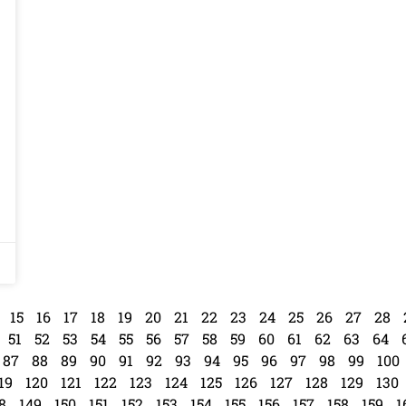
15
16
17
18
19
20
21
22
23
24
25
26
27
28
51
52
53
54
55
56
57
58
59
60
61
62
63
64
87
88
89
90
91
92
93
94
95
96
97
98
99
100
19
120
121
122
123
124
125
126
127
128
129
130
8
149
150
151
152
153
154
155
156
157
158
159
1