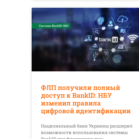
ФЛП получили полный
доступ к BankID: НБУ
изменил правила
цифровой идентификации
Национальный банк Украины расширил
возможности использования системы
BankID для физических лиц-