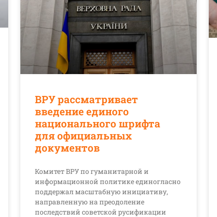
ВРУ рассматривает
введение единого
национального шрифта
для официальных
документов
Комитет ВРУ по гуманитарной и
информационной политике единогласно
поддержал масштабную инициативу,
направленную на преодоление
последствий советской русификации