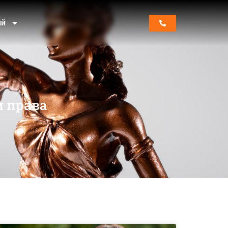
ий
м права