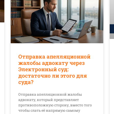
Отправка апелляционной
жалобы адвокату через
Электронный суд:
достаточно ли этого для
суда?
Отправка апелляционной жалобы
адвокату, который представляет
противоположную сторону, вместо того
чтобы слать её напрямую самому