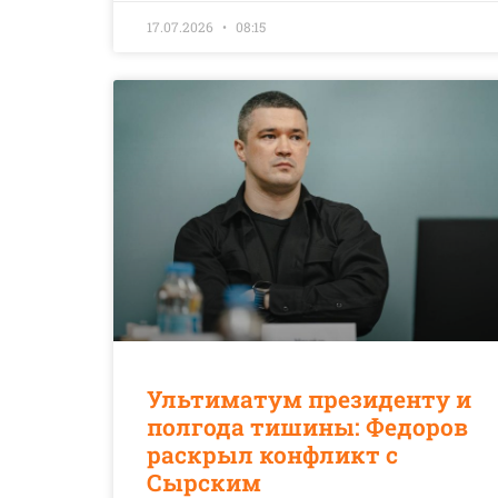
17.07.2026
08:15
Ультиматум президенту и
полгода тишины: Федоров
раскрыл конфликт с
Сырским