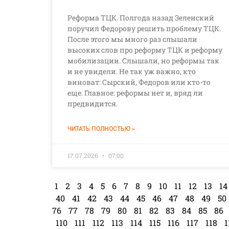
Реформа ТЦК. Полгода назад Зеленский
поручил Федорову решить проблему ТЦК.
После этого мы много раз слышали
высоких слов про реформу ТЦК и реформу
мобилизации. Слышали, но реформы так
и не увидели. Не так уж важно, кто
виноват: Сырский, Федоров или кто-то
еще. Главное: реформы нет и, вряд ли
предвидится.
ЧИТАТЬ ПОЛНОСТЬЮ »
17.07.2026
07:00
1
2
3
4
5
6
7
8
9
10
11
12
13
14
40
41
42
43
44
45
46
47
48
49
50
76
77
78
79
80
81
82
83
84
85
86
110
111
112
113
114
115
116
117
118
1