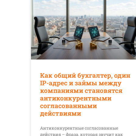
Как общий бухгалтер, один
IP-адрес и займы между
компаниями становятся
антиконкурентными
согласованными
действиями
Антиконкурентные согласованные
действия – фраза, которая звучит как