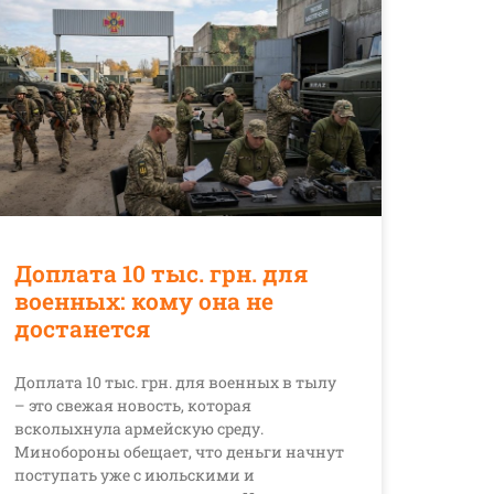
Доплата 10 тыс. грн. для
военных: кому она не
достанется
Доплата 10 тыс. грн. для военных в тылу
– это свежая новость, которая
всколыхнула армейскую среду.
Минобороны обещает, что деньги начнут
поступать уже с июльскими и