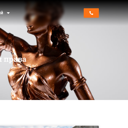
ий
м права