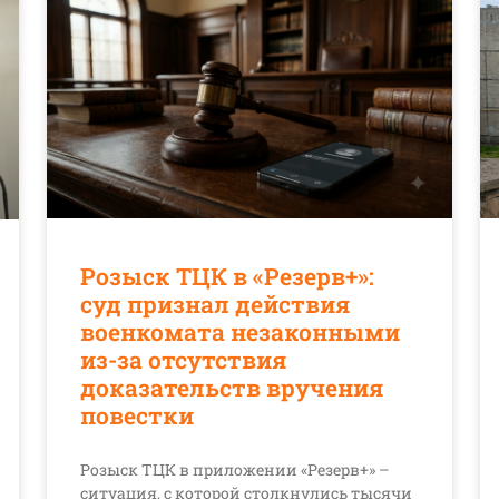
Розыск ТЦК в «Резерв+»:
суд признал действия
военкомата незаконными
из-за отсутствия
доказательств вручения
повестки
Розыск ТЦК в приложении «Резерв+» –
ситуация, с которой столкнулись тысячи