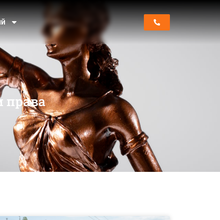
ий
м права