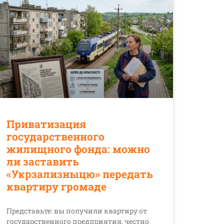
Приватизация
государственного
жилищного фонда: можно
ли заставить
«Укрзализныцю» передать
квартиру громаде
Представьте: вы получили квартиру от
государственного предприятия, честно