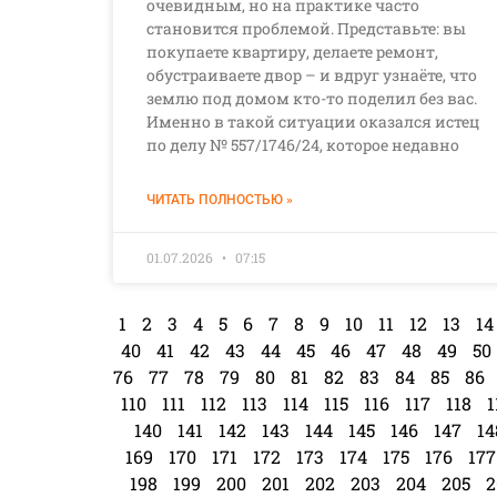
очевидным, но на практике часто
становится проблемой. Представьте: вы
покупаете квартиру, делаете ремонт,
обустраиваете двор – и вдруг узнаёте, что
землю под домом кто-то поделил без вас.
Именно в такой ситуации оказался истец
по делу № 557/1746/24, которое недавно
ЧИТАТЬ ПОЛНОСТЬЮ »
01.07.2026
07:15
1
2
3
4
5
6
7
8
9
10
11
12
13
14
40
41
42
43
44
45
46
47
48
49
50
76
77
78
79
80
81
82
83
84
85
86
110
111
112
113
114
115
116
117
118
1
140
141
142
143
144
145
146
147
14
169
170
171
172
173
174
175
176
177
198
199
200
201
202
203
204
205
2