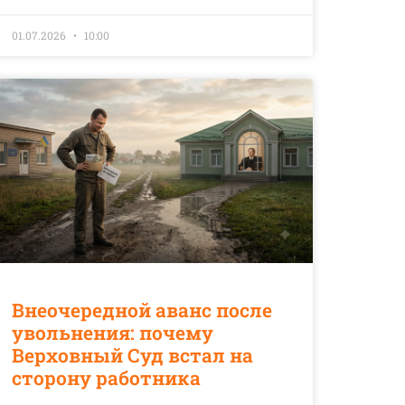
01.07.2026
10:00
Внеочередной аванс после
увольнения: почему
Верховный Суд встал на
сторону работника